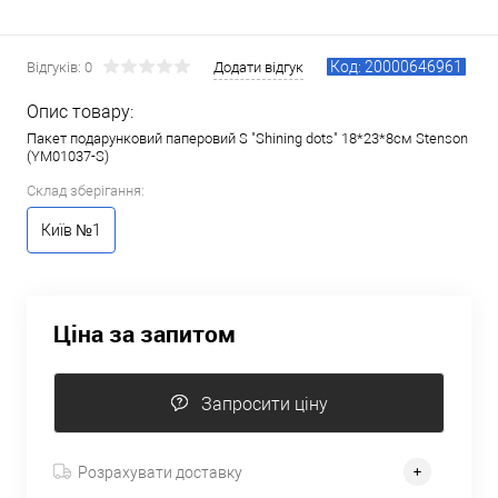
Код: 20000646961
Відгуків: 0
Додати відгук
Опис товару:
Пакет подарунковий паперовий S "Shining dots" 18*23*8см Stenson
(YM01037-S)
Склад зберігання:
Київ №1
Ціна за запитом
Запросити ціну
Розрахувати доставку