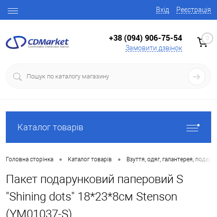
Вхід
Реєстрація
+38 (094) 906-75-54
0
Замовити дзвінок
Каталог товарів
•
•
Головна сторінка
Каталог товарів
Взуття, одяг, галантерея, подару
Пакет подарунковий паперовий S
"Shining dots" 18*23*8см Stenson
(YM01037-S)