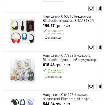
Навушники C 60910 бездротові,
Bluetooth, мікрофон, ВИДАЄТЬСЯ
ТІЛЬКИ МІКС ВИДІВ
196.57 грн.
/ шт
В наявності
Детальніше
Навушники C 77328 5 кольорів,
Bluetooth, вбудований акумулятор, в
коробці, ВИДАЄТЬСЯ МІКС ВИДІВ
615.48 грн.
/ шт
В наявності
Детальніше
Навушники C 64097 4 кольори,
бездротові, Bluetooth, мікрофон,
ВИДАЄТЬСЯ ТІЛЬКИ МІКС ВИДІВ, в
544.34 грн.
/ шт