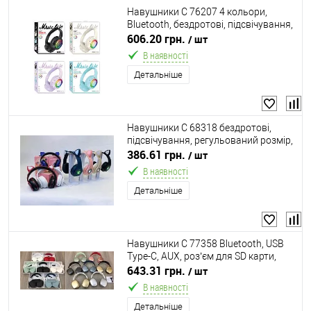
Навушники C 76207 4 кольори,
Bluetooth, бездротові, підсвічування,
мікрофон, в коробці, ВИДАЄТЬСЯ
606.20 грн.
/ шт
МІКС
В наявності
Детальніше
Навушники C 68318 бездротові,
підсвічування, регульований розмір,
Bluetooth, USB-кабель, AUX-роз’єм,
386.61 грн.
/ шт
слот для карти пам’яті, в коробці,
В наявності
ВИДАЄТЬСЯ
Детальніше
Навушники C 77358 Bluetooth, USB
Type-C, AUX, роз’єм для SD карти,
чохол, регульована дужка, в коробці,
643.31 грн.
/ шт
ВИДАЄТЬСЯ МІКС ВИДІВ
В наявності
Детальніше