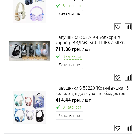
коробці
В наявності
Детальніше
Навушники C 68249 4 кольори, в
коробці, ВИДАЄТЬСЯ ТІЛЬКИ МІКС
ВИДІВ
711.36 грн.
/ шт
В наявності
Детальніше
Навушники С 53220 "Котячі вушка", 5
кольорів, підсвічування, бездротові
Bluetooth, радіо, мікрофон, USB
414.44 грн.
/ шт
кабель, частота 2,4 GHz, в коробці,
В наявності
МІКС
Детальніше