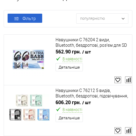
Фільтр
популярністю
Навушники C 76204 2 види,
Bluetooth, бездротові, роз’єм для SD
карти, в коробці
562.90 грн.
/ шт
В наявності
Детальніше
Навушники C 76212 5 видів,
Bluetooth, бездротові, підсвічування,
мікрофон, роз’єм для SD карти, в
606.20 грн.
/ шт
коробці, ВИДАЄТЬСЯ МІКС
В наявності
Детальніше