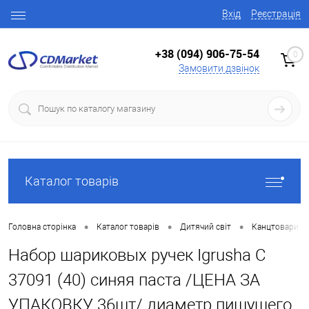
Вхід
Реєстрація
+38 (094) 906-75-54
0
Замовити дзвінок
Каталог товарів
•
•
•
Головна сторінка
Каталог товарів
Дитячий світ
Канцтовари
Набор шариковых ручек Igrusha С
37091 (40) синяя паста /ЦЕНА ЗА
УПАКОВКУ 36шт/ диаметр пишущего