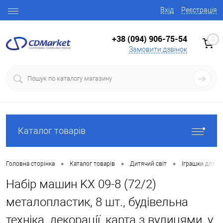
Вхід
Реєстрація
+38 (094) 906-75-54
0
Замовити дзвінок
Каталог товарів
•
•
•
Головна сторінка
Каталог товарів
Дитячий світ
Іграшки для х
Набір машин KX 09-8 (72/2)
металопластик, 8 шт., будівельна
техніка, декорації, карта з вулицями, у