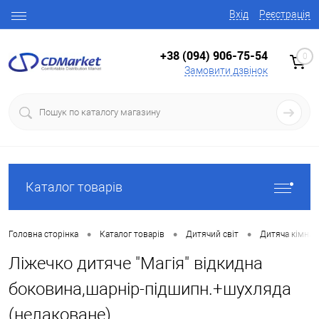
Вхід
Реєстрація
+38 (094) 906-75-54
0
Замовити дзвінок
Каталог товарів
•
•
•
Головна сторінка
Каталог товарів
Дитячий світ
Дитяча кімнат
Ліжечко дитяче "Магія" відкидна
боковина,шарнір-підшипн.+шухляда
(нелаковане)