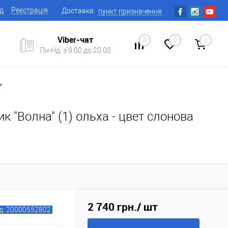
ід
Реєстрація
Доставка:
пункт призначення
Viber-чат
0
0
0
Пн-Нд: з 9:00 до 20:00
•
к "Волна" (1) ольха - цвет слонова
2 740 грн.
/ шт
д: 20000552802