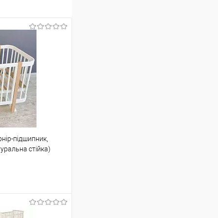
рнір-підшипник,
уральна стійка)
шик