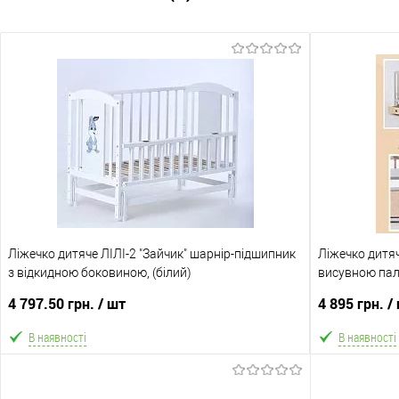
Ліжечко дитяче ЛІЛІ-2 "Зайчик" шарнір-підшипник
Ліжечко дитяч
з відкидною боковиною, (білий)
висувною па
палочка)
4 797.50 грн.
/ шт
4 895 грн.
/
В наявності
В наявності
В кошик