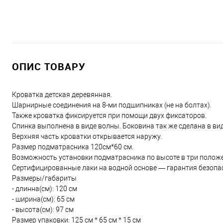
ОПИС ТОВАРУ
Кроватка детская деревянная.
Шарнирные соединения на 8-ми подшипниках (не на болтах).
Также кроватка фиксируется при помощи двух фиксаторов.
Спинка выполнена в виде волны. Боковина так же сделана в виде
Верхняя часть кроватки открывается наружу.
Размер подматрасника 120см*60 см.
Возможность установки подматрасника по высоте в три полож
Сертифицированные лаки на водной основе — гарантия безопа
Размеры/габариты
- длинна(см): 120 см
- ширина(см): 65 см
- высота(см): 97 см
Размер упаковки: 125 см * 65 см * 15 см