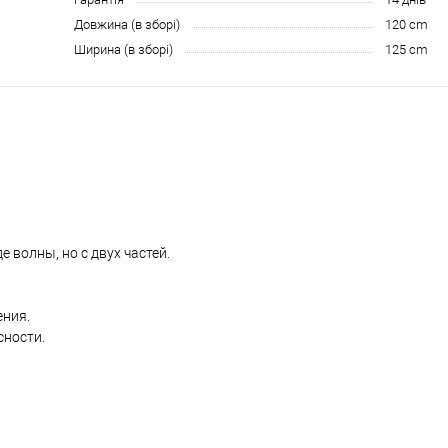
Довжина (в зборі)
120 cm
Ширина (в зборі)
125 cm
 волны, но с двух частей.
ения.
сности.