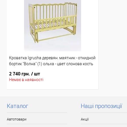
Відправка тільки Новою поштою протягом 2-5 днів
Відправка т
після передоплати 30% (упаковку оплачує покупець).
після передо
Кроватка Igrusha деревян. маятник - откидной
бортик "Волна" (1) ольха - цвет слонова кость
2 740 грн.
/ шт
Немає в наявності
Каталог
Наші пропозиції
Автотовари
Акції