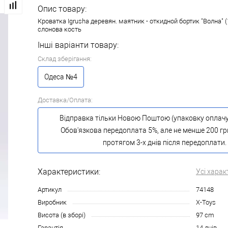
Опис товару:
Кроватка Igrusha деревян. маятник - откидной бортик "Волна" (1
слонова кость
Інші варіанти товару:
Склад зберігання:
Одеса №4
Доставка/Оплата:
Відправка тільки Новою Поштою (упаковку оплачу
Обов'язкова передоплата 5%, але не менше 200 гр
протягом 3-х днів після передоплати.
Характеристики:
Усі харак
Артикул
74148
Виробник
X-Toys
Висота (в зборі)
97 cm
Гарантія
14 днів