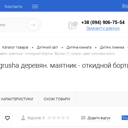
Вх
Контакти
+38 (094) 906-75-54
Замовити дзвінок
•
•
•
Каталог товарів
Дитячий світ
Дитяча кімната
Дитячі ліжечка
евян. маятник - откидной бортик "Волна" (1) ольха - цвет слонова кость
grusha деревян. маятник - откидной борти
ХАРАКТЕРИСТИКИ
СХОЖІ ТОВАРИ
Ко
Відгуків: 0
Додати відгук