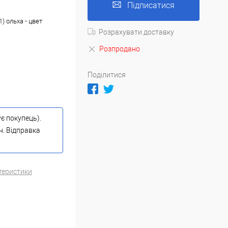
Підписатися
) ольха - цвет
Розрахувати доставку
Розпродано
Поділитися
є покупець).
н. Відправка
теристики