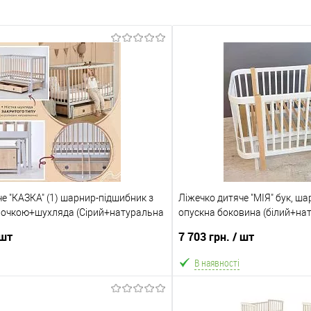
е "КАЗКА" (1) шарнир-підшибник з
Ліжечко дитяче "МІЯ" бук, ша
лочкою+шухляда (Сірий+натуральна
опускна боковина (білий+нат
 шт
7 703 грн.
/ шт
В наявності
В кошик
В ко