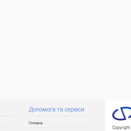
ільки Новою поштою протягом 2-5 днів
плати 30% (упаковку оплачує покупець).
Допомога та сервіси
Головна
Copyright