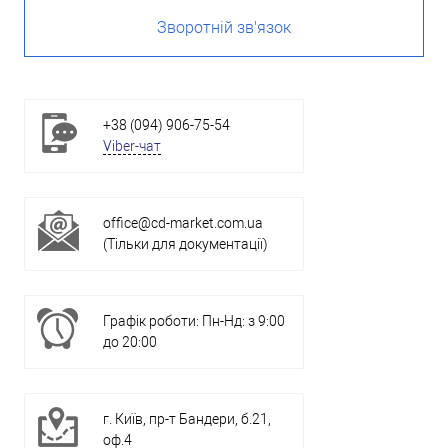
Зворотній зв'язок
+38 (094) 906-75-54
Viber-чат
office@cd-market.com.ua
(Тільки для документації)
Графік роботи: Пн-Нд: з 9:00
до 20:00
г. Київ, пр-т Бандери, б.21,
оф.4