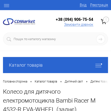
Вхід
Реєстрація
+38 (094) 906-75-54
0
Замовити дзвінок
Каталог товарів
•
•
•
Головна сторінка
Каталог товарів
Дитячий світ
Дитячі товари
Колесо для дитячого
електромотоцикла Bambi Racer M
4532-R EVA-WHEEL (заднє)