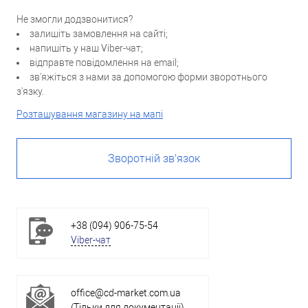
Не змогли додзвонитися?
залишіть замовлення на сайті;
напишіть у наш Viber-чат;
відправте повідомлення на email;
зв'яжіться з нами за допомогою форми зворотнього
з'язку.
Розташування магазину на мапі
Зворотній зв'язок
+38 (094) 906-75-54
Viber-чат
office@cd-market.com.ua
(Тільки для документації)