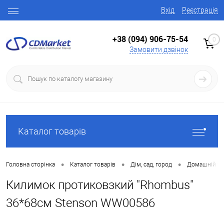
Вхід
Реєстрація
+38 (094) 906-75-54
0
Замовити дзвінок
Каталог товарів
•
•
•
Головна сторінка
Каталог товарів
Дім, сад, город
Домашній те
Килимок протиковзкий "Rhombus"
36*68см Stenson WW00586