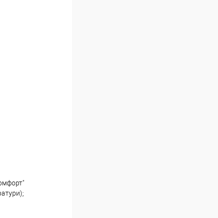
комфорт"
ратури);