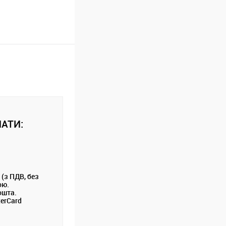
АТИ:
 (з ПДВ, без
ою.
ошта.
terCard