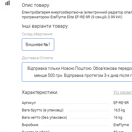
Опис товару:
Електробатарея енергозберігаюча (електричний радіатор опа
програматором EraFlyme Elite EF-RE-9R (9 секцій, 0.99 kW)
Інші варіанти товару:
Склад зберігання:
Вишневе №1
Доставка/Оплата:
Відправка тільки Новою Поштою. Обов'язкова передоп
менше 500 грн. Відправка протягом 3-х днів після
Характеристики:
Усі харак
Артикул
EF-RE-9R
Вага брутто (в упаковці)
16,5 kg
Вага нетто (без упаковки)
16 kg
Виробник
EraFlyme