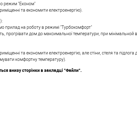
мо режим "Економ"
риміщенні та економити електроенергію).
):
ємо прилад на роботу в режимі "Турбокомфорт"
ть, прогрівати дом до максимальної температури, при мінімальной в
иміщенні та економити електроенергію, але стіни, стеля та підлога 
римувати комфортну температуру).
ься внизу сторінки в закладці "Файли".