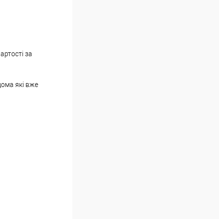
артості за
дома які вже