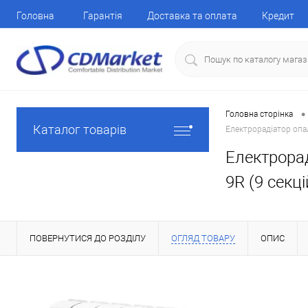
Головна
Гарантія
Доставка та оплата
Кредит
•
Головна сторінка
Каталог товарів
Електрорадіатор опал
Електрорад
9R (9 секц
ПОВЕРНУТИСЯ ДО РОЗДІЛУ
ОГЛЯД ТОВАРУ
ОПИС