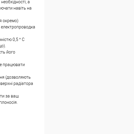
необхідності, а
лючати навіть на
я окремо)
а електропроводка
ністю 0,5 ° С
о).
сть його
же працювати
ння (дозволяють
верхні радіатора
ти за ваш
плоносія.