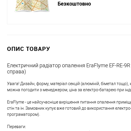
Безкоштовно
ОПИС ТОВАРУ
Електричний радіатор опалення EraFlyme EF-RE-9R
справа)
Увага! Дизайн, форму, матеріал секцій (алюміній, біметал тощо), кі
можна погодити з менеджером, ціна за електро-батарею при ін
EraFlyme - це найсучасніше вирішення питання опалення приміще
стін та ін. Замовник купує вже готовий до використання елект
програматором).
Переваги: