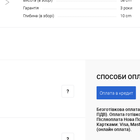
Висота (в зборі)
58 cm
Гарантія
3 роки
Глибина (в зборі)
10 cm
СПОСОБИ ОПЛ
Оплата в кредит
Безготівкова оплата
ПДВ). Оплата готівк
Післяоплата Нова П
Картками: Visa, Mas
(онлайн оплата).