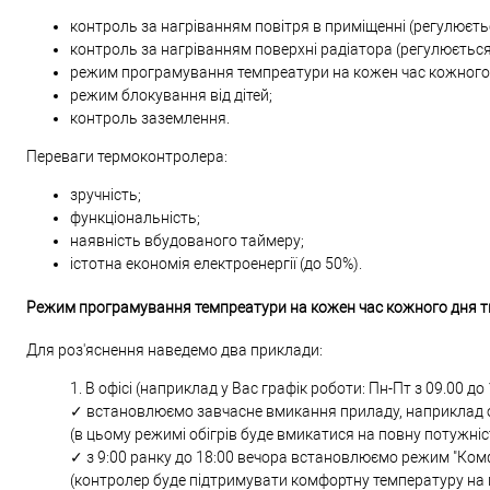
контроль за нагріванням повітря в приміщенні (регулюєтьс
контроль за нагріванням поверхні радіатора (регулюється 
режим програмування темпреатури на кожен час кожного 
режим блокування від дітей;
контроль заземлення.
Переваги термоконтролера:
зручність;
функціональність;
наявність вбудованого таймеру;
істотна економія електроенергії (до 50%).
Режим програмування темпреатури на кожен час кожного дня т
Для роз'яснення наведемо два приклади:
1. В офісі (наприклад у Вас графік роботи: Пн-Пт з 09.00 до 
✓ встановлюємо завчасне вмикання приладу, наприклад о 
(в цьому режимі обігрів буде вмикатися на повну потужні
✓ з 9:00 ранку до 18:00 вечора встановлюємо режим "Ком
(контролер буде підтримувати комфортну температуру на п