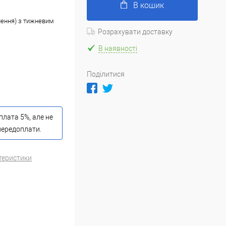
В кошик
лення) з тижневим
Розрахувати доставку
В наявності
Поділитися
лата 5%, але не
 передоплати.
теристики