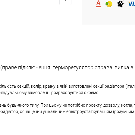
 (праве підключення: терморегулятор справа, вилка з
лькість секцій, колір, країну в якій виготовлені секції радіатора (Іта
дивідуальному замовленні розраховується окремо .
нь будь-якого типу. При цьому не потрібно проекту, дозволу, котла,
ро-радіатор, оснащений унікальним електроустаткуванням (розумни