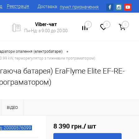
ід
Реєстрація
Доставка:
пункт призначення
Viber-чат
0
0
0
Пн-Нд: з 9:00 до 20:00
•
адіатори опалення (електробатареї)
й, 0.99 kW, терморегулятор з тижневим програматором)
аюча батарея) EraFlyme Elite EF-RE-
 програматором)
ВІДЕО
8 390 грн.
/ шт
д: 20000576099