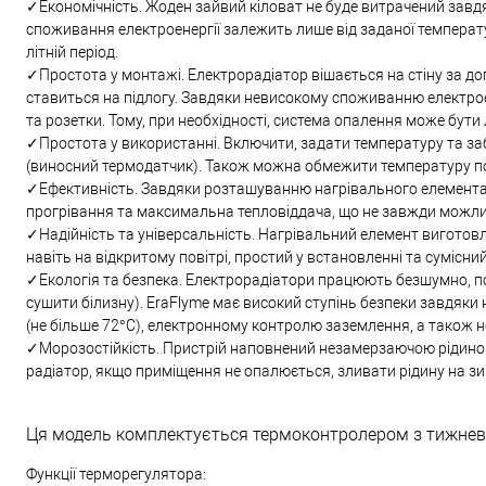
✓Економічність. Жоден зайвий кіловат не буде витрачений завдя
споживання електроенергії залежить лише від заданої температу
літній період.
✓Простота у монтажі. Електрорадіатор вішається на стіну за д
ставиться на підлогу. Завдяки невисокому споживанню електро
та розетки. Тому, при необхідності, система опалення може бути 
✓Простота у використанні. Включити, задати температуру та забу
(виносний термодатчик). Також можна обмежити температуру пове
✓Ефективність. Завдяки розташуванню нагрівального елемента п
прогрівання та максимальна тепловіддача, що не завжди можли
✓Надійність та універсальність. Нагрівальний елемент виготов
навіть на відкритому повітрі, простий у встановленні та сумісни
✓Екологія та безпека. Електрорадіатори працюють безшумно, по
сушити білизну). EraFlyme має високий ступінь безпеки завдяк
(не більше 72°С), електронному контролю заземлення, а також н
✓Морозостійкість. Пристрій наповнений незамерзаючою рідиною
радіатор, якщо приміщення не опалюється, зливати рідину на зи
Ця модель комплектується термоконтролером з тижнев
Функції терморегулятора: