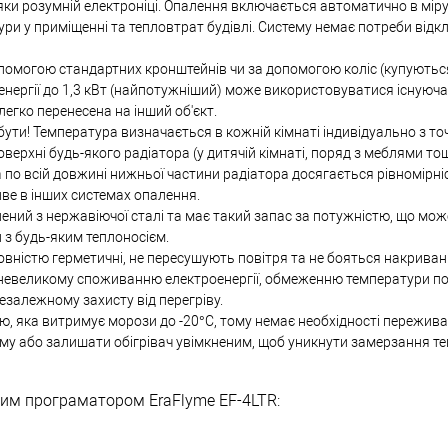
ки розумній електроніці. Опалення включається автоматично в міру 
ри у приміщенні та тепловтрат будівлі. Систему немає потреби відк
опомогою стандартних кронштейнів чи за допомогою коліс (купуютьс
енергії до 1,3 кВт (найпотужніший) може використовуватися існуюч
легко перенесена на інший об'єкт.
ти! Температура визначається в кожній кімнаті індивідуально з точ
рхні будь-якого радіатора (у дитячій кімнаті, поряд з меблями тощ
о всій довжині нижньої частини радіатора досягається рівномірні
ве в інших системах опалення.
лений з нержавіючої сталі та має такий запас за потужністю, що мо
й з будь-яким теплоносієм.
вністю герметичні, не пересушують повітря та не бояться накрива
и невеликому споживанню електроенергії, обмеженню температури по
езалежному захисту від перегріву.
, яка витримує морози до -20°С, тому немає необхідності пережива
му або залишати обігрівач увімкненим, щоб уникнути замерзання те
им програматором EraFlyme EF-4LTR: