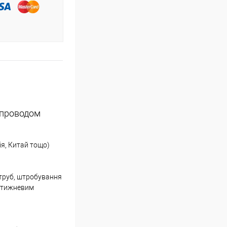
 проводом
лія, Китай тощо)
 труб, штробування
м тижневим