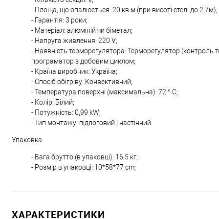
- Площа, що опалюється: 20 кв.м (при висоті стелі до 2,7м);
- Гарантія: 3 роки;
- Матеріал: алюміній чи біметал;
- Напруга живлення: 220 V;
- Наявність терморегулятора: Терморегулятор (контроль т
програматор з добовим циклом;
- Країна виробник: Україна;
- Спосіб обігріву: Конвективний;
- Температура поверхні (максимальна): 72 ° С;
- Колір: Білий;
- Потужність: 0,99 kW;
- Тип монтажу: підлоговий | настінний.
Упаковка:
- Вага брутто (в упаковці): 16,5 кг;
- Розмір в упаковці: 10*58*77 cm;
ХАРАКТЕРИСТИКИ