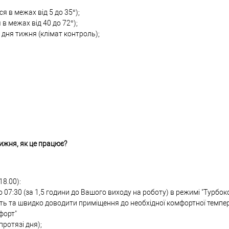
я в межах від 5 до 35°);
в межах від 40 до 72°);
дня тижня (клімат контроль);
ижня, як це працює?
18.00):
07:30 (за 1,5 години до Вашого виходу на роботу) в режимі "Турбо
сть та швидко доводити приміщення до необхідної комфортної темпе
форт"
ротязі дня);