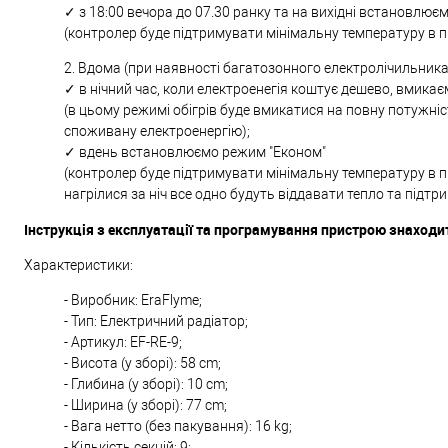
✓ з 18:00 вечора до 07.30 ранку та на вихідні встановлює
(контролер буде підтримувати мінімальну температуру в п
2. Вдома (при наявності багатозонного електролічильника
✓ в нічний час, коли електроенегія коштує дешево, вмика
(в цьому режимі обігрів буде вмикатися на повну потужніс
споживану електроенергію);
✓ вдень встановлюємо режим "Економ"
(контролер буде підтримувати мінімальну температуру в пр
нагрілися за ніч все одно будуть віддавати тепло та підт
Інструкція з експлуатації та програмування пристрою знаходит
Характеристики:
- Виробник: EraFlyme;
- Тип: Електричний радіатор;
- Артикул: EF-RE-9;
- Висота (у зборі): 58 cm;
- Глибина (у зборі): 10 cm;
- Ширина (у зборі): 77 cm;
- Вага нетто (без пакування): 16 kg;
- Кількість секцій: 9;