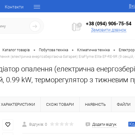
Вх
Контакти
+38 (094) 906-75-54
Замовити дзвінок
•
•
•
Каталог товарів
Побутова техніка
Кліматична техніка
Електрор
ення (електрична енергозберігаюча батарея) EraFlyme Elite EF-RE-9R (9 секці
іатор опалення (електрична енергозберіг
ій, 0.99 kW, терморегулятор з тижневим
ХАРАКТЕРИСТИКИ
СХОЖІ ТОВАРИ
НАЯВНІСТЬ
ФАЙЛИ
Ко
Відгуків: 0
Додати відгук