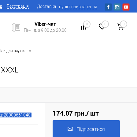
ід
Реєстрація
Доставка:
пункт призначення
Viber-чат
0
0
0
Пн-Нд: з 9:00 до 20:00
•
іли для взуття
1-XXXL
174.07 грн.
/ шт
д: 20000661040
Підписатися