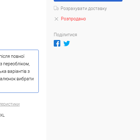
Розрахувати доставку
Розпродано
Поділитися
після повної
з переобліком,
ька варіантів з
 малюнок вибрати
теристики
XXL