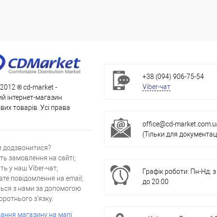
+38 (094) 906-75-54
Viber-чат
 2012 ® cd-market -
й інтернет-магазин
их товарів. Усі права
office@cd-market.com.u
(Тільки для документаці
и додзвонитися?
ть замовлення на сайті;
ть у наш Viber-чат;
Графік роботи: Пн-Нд: з
вте повідомлення на email;
до 20:00
ться з нами за допомогою
ротнього з'язку.
ання магазину на мапі