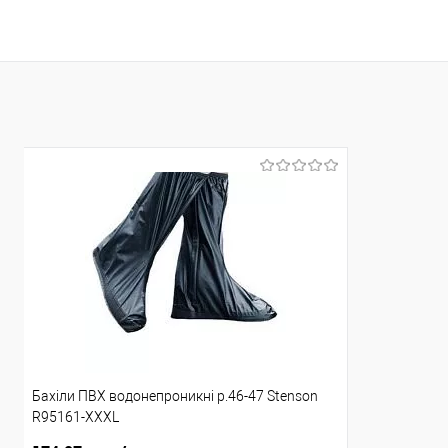
В кошик
В обране
Порівняння
Склад зберігання
Одеса №3
Акція
Ціну знижено на 10%!
Доставка/Оплата
Відправка тільки Новою поштою протягом 2-5 днів
після повної передоплати (упаковку оплачує
покупець).
Бахіли ПВХ водонепроникні р.46-47 Stenson
R95161-XXXL