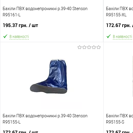
Бахіли ПВХ водонепроникні р.39-40 Stenson
Бахіли ПВХ во
R95161-L
R95155-XL
195.37 грн.
/ шт
172.67 грн.
В наявності
В наявності
В кошик
В обране
Порівняння
В обране
Склад зберігання
Склад зберіга
Одеса №3
Одеса №3
Акція
Акція
Бахіли ПВХ водонепроникні р.39-40 Stenson
Ціну знижено на 10%!
Бахіли ПВХ во
Ціну знижено 
R95155-L
R95155-S
Доставка/Оплата
Доставка/Опл
172.67 грн.
/ шт
172.67 грн.