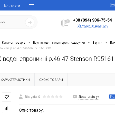
Вх
Контакти
+38 (094) 906-75-54
Замовити дзвінок
•
•
•
Каталог товарів
Взуття, одяг, галантерея, подарунки
Взуття
Бах
оникні р.46-47 Stenson R95161-XXXL
 водонепроникні р.46-47 Stenson R9516
ХАРАКТЕРИСТИКИ
СХОЖІ ТОВАРИ
Ко
Відгуків: 0
Додати відгук
Опис товару: