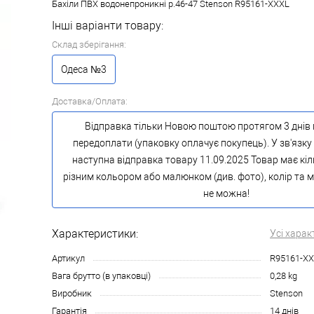
Бахіли ПВХ водонепроникні р.46-47 Stenson R95161-XXXL
Інші варіанти товару:
Склад зберігання:
Одеса №3
Доставка/Оплата:
Відправка тільки Новою поштою протягом 3 днів 
передоплати (упаковку оплачує покупець). У зв'язку 
наступна відправка товару 11.09.2025 Товар має кіл
різним кольором або малюнком (див. фото), колір та
не можна!
Характеристики:
Усі харак
Артикул
R95161-X
Вага брутто (в упаковці)
0,28 kg
Виробник
Stenson
Гарантія
14 днів