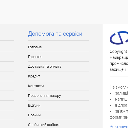
Допомога та сервіси
Головна
Copyright
Гарантія
Найкращи
промислов
Доставка та оплата
захищені.
Кредит
Контакти
Не змогл
залиші
Повернення товару
напиші
відпра
Відгуки
зв'яжі
Новини
форми зво
Особистий кабінет
Розташув