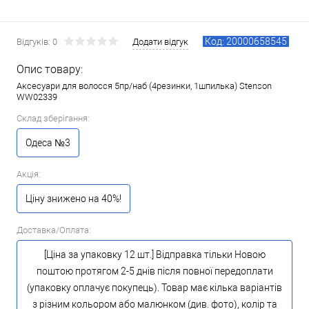
Код: 20000658545
Відгуків: 0
Додати відгук
Опис товару:
Аксесуари для волосся 5пр/наб (4резинки, 1шпилька) Stenson
WW02339
Склад зберігання:
Одеса №3
Акція:
Ціну знижено на 40%!
Доставка/Оплата:
[Ціна за упаковку 12 шт.] Відправка тільки Новою
поштою протягом 2-5 днів після повної передоплати
(упаковку оплачує покупець). Товар має кілька варіантів
з різним кольором або малюнком (див. фото), колір та