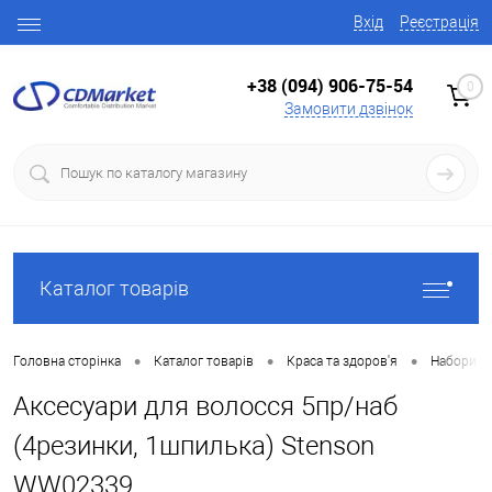
Вхід
Реєстрація
+38 (094) 906-75-54
0
Замовити дзвінок
Каталог товарів
•
•
•
Головна сторінка
Каталог товарів
Краса та здоров'я
Набори п
Аксесуари для волосся 5пр/наб
(4резинки, 1шпилька) Stenson
WW02339