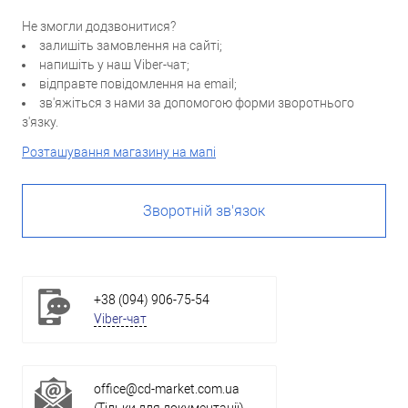
Не змогли додзвонитися?
залишіть замовлення на сайті;
напишіть у наш Viber-чат;
відправте повідомлення на email;
зв'яжіться з нами за допомогою форми зворотнього
з'язку.
Розташування магазину на мапі
Зворотній зв'язок
+38 (094) 906-75-54
Viber-чат
office@cd-market.com.ua