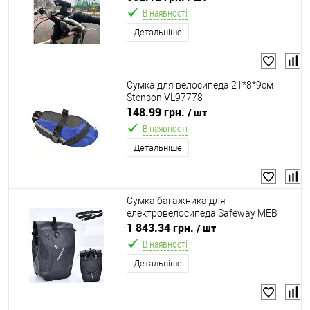
В наявності
Детальніше
Сумка для велосипеда 21*8*9см
Stenson VL97778
148.99 грн.
/ шт
В наявності
Детальніше
Сумка багажника для
електровелоcипеда Safeway MEB
700C NOVA TRUNK BAG BLACK
1 843.34 грн.
/ шт
В наявності
Детальніше