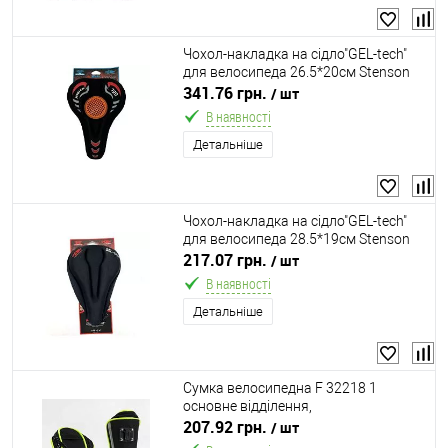
Чохол-накладка на сідло"GEL-tech"
для велосипеда 26.5*20см Stenson
VL97807
341.76 грн.
/ шт
В наявності
Детальніше
Чохол-накладка на сідло"GEL-tech"
для велосипеда 28.5*19см Stenson
VL97786
217.07 грн.
/ шт
В наявності
Детальніше
Сумка велосипедна F 32218 1
основне відділення,
світловідбивальні вставки, набір для
207.92 грн.
/ шт
кріплення, в пакеті