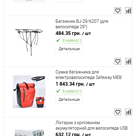
Багажник BJ-29/6207 (для
велосипеда 29")
484.35 грн.
/ шт
В наявності
Детальніше
Сумка багажника для
електровелоcипеда Safeway MEB
700C NOVA TRUNK BAG RED
1 843.34 грн.
/ шт
В наявності
Детальніше
Ліхтарик з кріпленням
акумуляторний для велосипеда USB
13*4см Stenson VL97812
632.12 грн.
/ шт