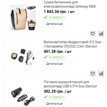
Сумка багажника для
електровелоcипеда Safeway MEB
700C NOVA TRUNK BAG BEIGE
1 843.34 грн.
/ шт
В наявності
Детальніше
Велокомп'ютер бездротовий 3*2.5cм
(1батарейка CR2032/23A) Stenson
VL97809
451.28 грн.
/ шт
В наявності
Детальніше
Ліхтарик акумуляторний для
велосипеда USB 6.5*4.5см Stenson
VL97759
302.29 грн.
/ шт
В наявності
Детальніше