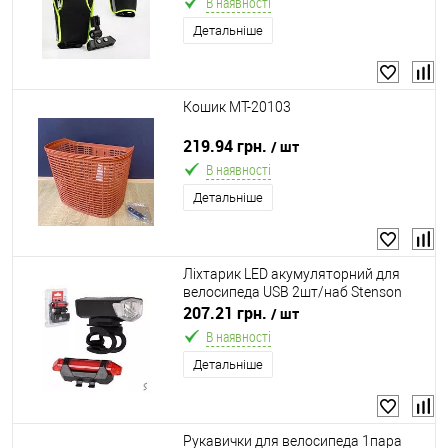
В наявності
Детальніше
Кошик MT-20103
219.94 грн.
/ шт
В наявності
Детальніше
Ліхтарик LED акумуляторний для
велосипеда USB 2шт/наб Stenson
VL97721
207.21 грн.
/ шт
В наявності
Детальніше
Рукавички для велосипеда 1пара