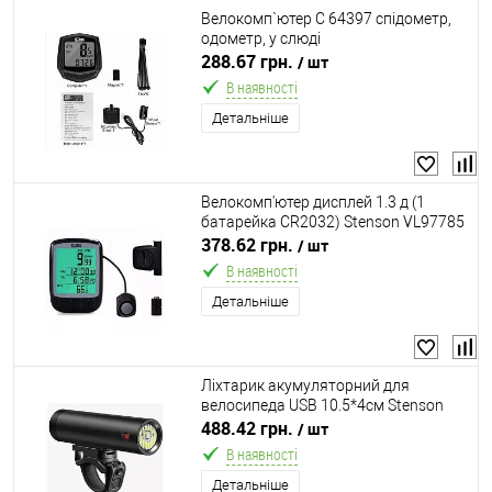
Велокомп`ютер C 64397 спідометр,
одометр, у слюді
288.67 грн.
/ шт
В наявності
Детальніше
Велокомп'ютер дисплей 1.3 д (1
батарейка CR2032) Stenson VL97785
378.62 грн.
/ шт
В наявності
Детальніше
Ліхтарик акумуляторний для
велосипеда USB 10.5*4см Stenson
VL97811
488.42 грн.
/ шт
В наявності
Детальніше