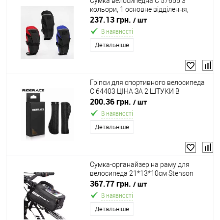
Сумка велосипедна С 57655 3
кольори, 1 основне відділення,
світловідбивальні вставки,
237.13 грн.
/ шт
пластикові застібки, в пакеті
В наявності
Детальніше
Гріпси для спортивного велосипеда
C 64403 ЦІНА ЗА 2 ШТУКИ В
УПАКОВЦІ, у коробці
200.36 грн.
/ шт
В наявності
Детальніше
Сумка-органайзер на раму для
велосипеда 21*13*10см Stenson
VL97776
367.77 грн.
/ шт
В наявності
Детальніше