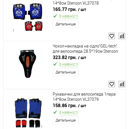
14*8см Stenson VL37078
165.77 грн.
/ шт
В наявності
Детальніше
Чохол-накладка на сідло"GEL-tech"
для велосипеда 28.5*19см Stenson
VL97806
323.82 грн.
/ шт
В наявності
Детальніше
Рукавички для велосипеда 1пара
14*8см Stenson VL37079
158.86 грн.
/ шт
В наявності
Детальніше