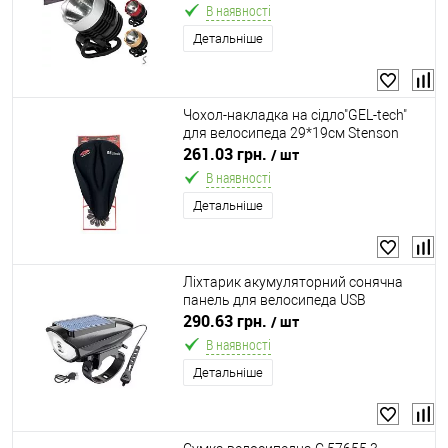
В наявності
Детальніше
Чохол-накладка на сідло"GEL-tech"
для велосипеда 29*19см Stenson
VL97787
261.03 грн.
/ шт
В наявності
Детальніше
Ліхтарик акумуляторний сонячна
панель для велосипеда USB
10.5*4*4.5см Stenson VL97757
290.63 грн.
/ шт
В наявності
Детальніше