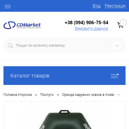
Вхід
Реєстрація
+38 (094) 906-75-54
0
Замовити дзвінок
Каталог товарів
•
•
•
Головна сторінка
Послуги
Оренда надувних човнів в Києві
Оре