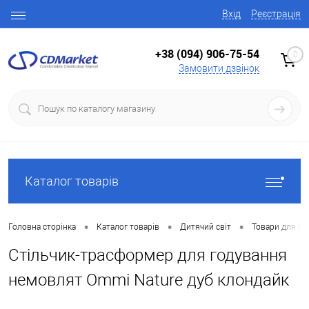
Вхід
Реєстрація
+38 (094) 906-75-54
0
Замовити дзвінок
Каталог товарів
•
•
•
Головна сторінка
Каталог товарів
Дитячий світ
Товари для ба
Стільчик-трасформер для годування
немовлят Ommi Nature дуб клондайк