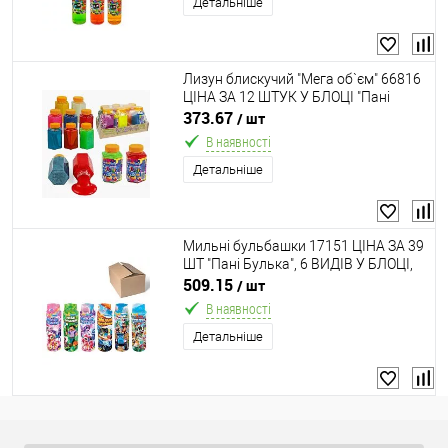
Детальніше
Лизун блискучий "Мега об`єм" 66816
ЦІНА ЗА 12 ШТУК У БЛОЦІ "Пані
Булька", 200 мл, ароматизований,
373.67
/ шт
перламутр
В наявності
Детальніше
Мильні бульбашки 17151 ЦІНА ЗА 39
ШТ "Пані Булька", 6 ВИДІВ У БЛОЦІ,
100 мл
509.15
/ шт
В наявності
Детальніше