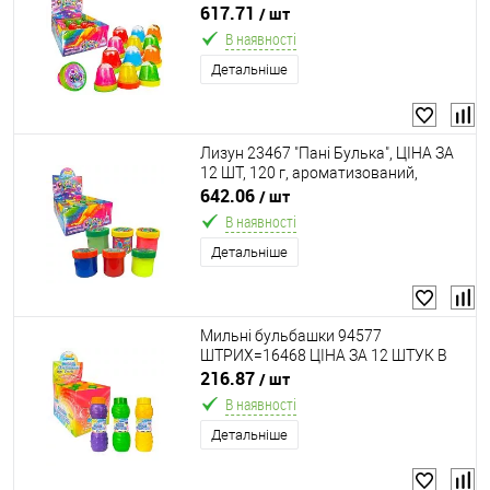
БЛОЦІ, 100 г, ароматизований, 6
617.71
/ шт
кольорів, МІКС
В наявності
Детальніше
Лизун 23467 "Пані Булька", ЦІНА ЗА
12 ШТ, 120 г, ароматизований,
середня банка, перламутр, 12
642.06
/ шт
кольорів, МІКС
В наявності
Детальніше
Мильні бульбашки 94577
ШТРИХ=16468 ЦІНА ЗА 12 ШТУК В
БЛОЦІ 80мл "Пані Булька"
216.87
/ шт
ВИДАЄТЬСЯ МІКС ВИДІВ
В наявності
Детальніше