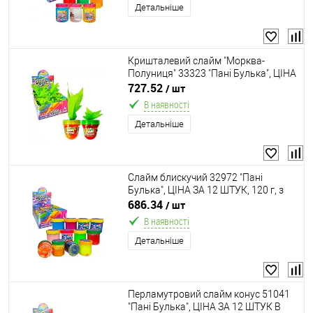
Детальніше
Кришталевий слайм "Морква-
Полуниця" 33323 "Пані Булька", ЦІНА
ЗА 12 ШТУК В БЛОЦІ, 2 кольори,
727.52
/ шт
блискітки, ароматизований, в
В наявності
коробці, МІКС ВИДІВ
Детальніше
Слайм блискучий 32972 "Пані
Булька", ЦІНА ЗА 12 ШТУК, 120 г, з
наповненням, середня банка, 12
686.34
/ шт
кольорів, МІКС
В наявності
Детальніше
Перламутровий слайм конус 51041
"Пані Булька", ЦІНА ЗА 12 ШТУК В