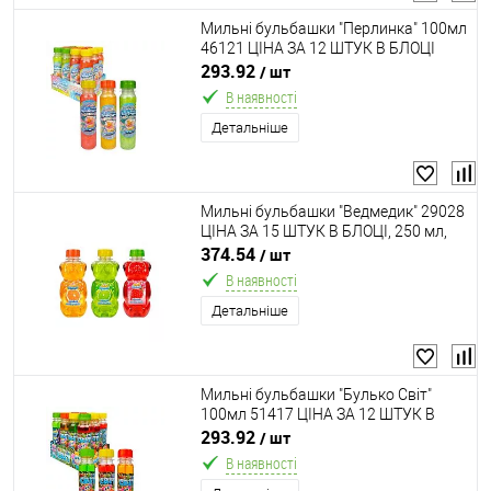
Мильні бульбашки "Перлинка" 100мл
46121 ЦІНА ЗА 12 ШТУК В БЛОЦІ
"Пані Булька", з шиммером,
293.92
/ шт
ароматизовані, в коробці
В наявності
Детальніше
Мильні бульбашки "Ведмедик" 29028
ЦІНА ЗА 15 ШТУК В БЛОЦІ, 250 мл,
ароматизовані, "Пані булька"
374.54
/ шт
В наявності
Детальніше
Мильні бульбашки "Булько Світ"
100мл 51417 ЦІНА ЗА 12 ШТУК В
БЛОЦІ "Пані Булька",
293.92
/ шт
ароматизований розчин, в коробці
В наявності