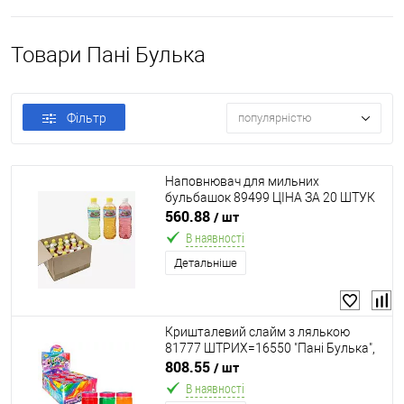
Товари Пані Булька
Фільтр
популярністю
Наповнювач для мильних
бульбашок 89499 ЦІНА ЗА 20 ШТУК
В УПАКОВЦІ 500мл ароматизований
560.88
/ шт
"Пані Булька" ВИДАЄТЬСЯ МІКС
В наявності
ВИДІВ
Детальніше
Кришталевий слайм з лялькою
81777 ШТРИХ=16550 "Пані Булька",
ЦІНА ЗА 12 ШТУК В БЛОЦІ, 200 г, 6
808.55
/ шт
кольорів, ароматизований, МІКС
В наявності
ВИДІВ