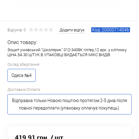
Код: 20000714046
Відгуків: 0
Додати відгук
Опис товару:
Зошит учнівський "Школярик" 012-3408К глітер,12 арк. у клітинку
ЦІНА ЗА 30 ШТУК В УПАКОВЦІ ВИДАЄТЬСЯ МІКС ВИДІВ
Склад зберігання:
Одеса №4
Доставка/Оплата:
Відправка тільки Новою поштою протягом 2-5 днів після
повної передоплати (упаковку оплачує покупець).
419.91 грн.
/ шт