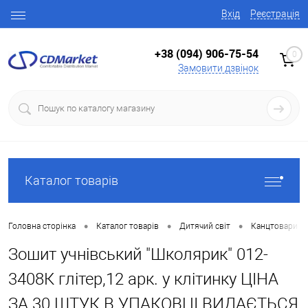
Вхід
Реєстрація
+38 (094) 906-75-54
0
Замовити дзвінок
Каталог товарів
•
•
•
Головна сторінка
Каталог товарів
Дитячий світ
Канцтовари
Зошит учнівський "Школярик" 012-
3408К глітер,12 арк. у клітинку ЦІНА
ЗА 30 ШТУК В УПАКОВЦІ ВИДАЄТЬСЯ