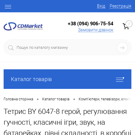
Вхід
Реєстрація
+38 (094) 906-75-54
0
Замовити дзвінок
Каталог товарів
•
•
Головна сторінка
Каталог товарів
Комп'ютери, телевізори, електро
Тетрис BY 6047-8 герой, регулювання
гучності, класичні ігри, звук, на
батарейках, рівні складності, в коробці