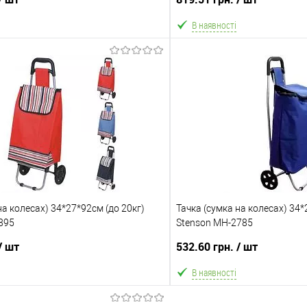
В наявності
В кошик
В ко
Порівняння
В обране
ння
Склад зберігання
Одеса №3
ата
Доставка/Оплата
на колесах) 34*27*92см (до 20кг)
ільки Новою поштою протягом 2-5 днів
Тачка (сумка на колесах) 34*
Відправка тільки Новою пошт
895
вної передоплати (упаковку оплачує
Stenson MH-2785
після передоплати 500 грн
покупець).
покупець). Товар має кілька
/ шт
532.60 грн.
/ шт
кольором або малюнком (ди
малюнок вибрати 
В наявності