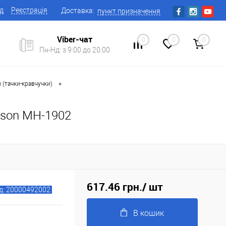
ід
Реєстрація
Доставка:
пункт призначення
Viber-чат
0
0
0
Пн-Нд: з 9:00 до 20:00
•
и (тачки-кравчучки)
enson MH-1902
617.46 грн.
/ шт
д: 20000492002
В кошик