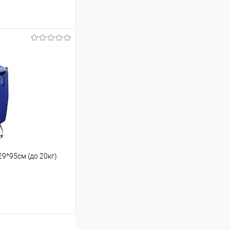
шик
Порівняння
29*95см (до 20кг)
ою протягом 2-5 днів
 (упаковку оплачує
 варіантів з різним
в. фото), колір та
не можна!