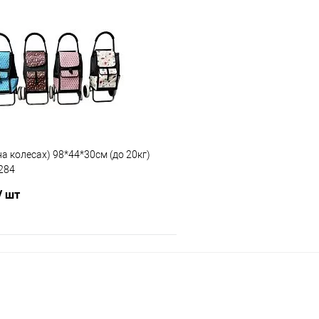
В кошик
В ко
Порівняння
В обране
ння
Склад зберігання
Одеса №3
ата
Доставка/Оплата
на колесах) 98*44*30см (до 20кг)
ільки Новою поштою протягом 2-5 днів
Відправка тільки Новою пошт
284
вної передоплати (упаковку оплачує
після повної передоплати 
 Товар має кілька варіантів з різним
покупець). Товар має кілька
/ шт
або малюнком (див. фото), колір та
кольором або малюнком (ди
алюнок вибрати не можна!
малюнок вибрати 
В кошик
Порівняння