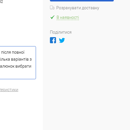
02
Розрахувати доставку
В наявності
Поділитися
 після повної
ілька варіантів з
 малюнок вибрати
теристики