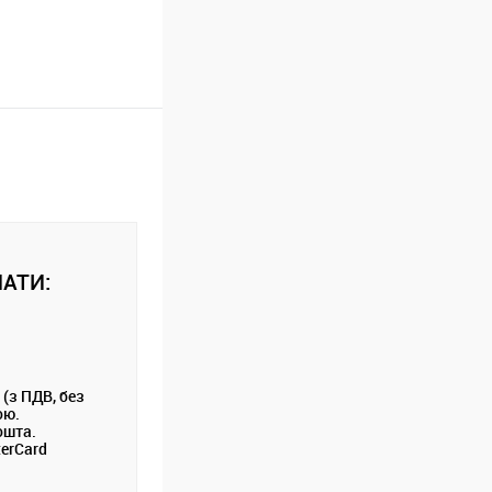
АТИ:
 (з ПДВ, без
ою.
ошта.
terCard