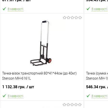
В наявності
В наявності
В кошик
В обране
Порівняння
В обране
Склад зберігання
Склад зберіга
Одеса №3
Одеса №3
Доставка/Оплата
Доставка/Опл
Тачка-візок транспортний 80*41*44см (до 40кг)
Відправка тільки Новою поштою протягом 2-5 днів
Тачка (сумка 
Відправка т
Stenson MH-6161L
після передоплати 500 грн (упаковку оплачує
Stenson MH-1
після по
покупець).
1 132.38 грн.
/ шт
546.34 грн.
В наявності
В наявності