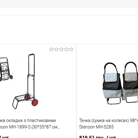
чка складна з пластиковими
Тачка (сумка на колесах) 98*
son MH-1899-S (30*35*87 см.,
Stenson MH-5285
до 25 кг.)
/ шт
819.51 грн.
/ шт