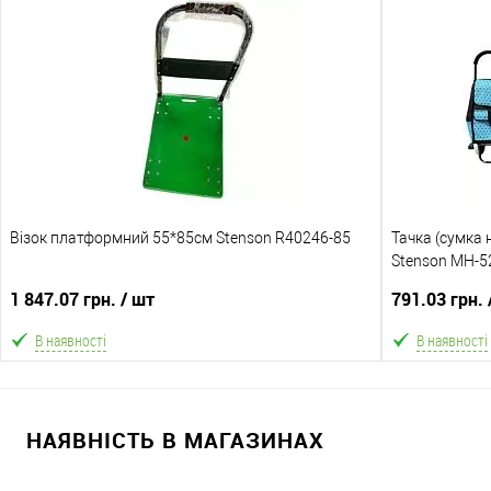
В кошик
В обране
Порівняння
В обране
Склад зберігання
Склад зберіга
Одеса №3
Одеса №3
Доставка/Оплата
Доставка/Опл
Візок платформний 55*85см Stenson R40246-85
Відправка тільки Новою поштою протягом 2-5 днів
Тачка (сумка 
Відправка т
після передоплати 500 грн (упаковку оплачує
Stenson MH-5
після по
покупець).
покупець).
1 847.07 грн.
/ шт
791.03 грн.
кольором 
м
В наявності
В наявності
В кошик
НАЯВНІСТЬ В МАГАЗИНАХ
В обране
Порівняння
В обране