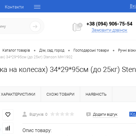
Вх
Контакти
+38 (094) 906-75-54
Замовити дзвінок
•
•
•
Каталог товарів
Дім, сад, город
Господарські товари
Ручні візк
сах) 34*29*95см (до 25кг) Stenson MH-1902
ка на колесах) 34*29*95см (до 25кг) St
ХАРАКТЕРИСТИКИ
СХОЖІ ТОВАРИ
НАЯВНІСТЬ
Ко
Відгуків: 0
Додати відгук
Опис товару: