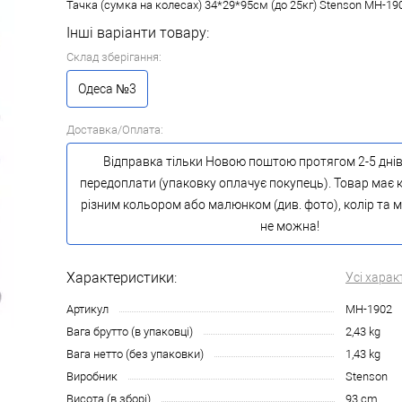
Тачка (сумка на колесах) 34*29*95см (до 25кг) Stenson MH-19
Інші варіанти товару:
Склад зберігання:
Одеса №3
Доставка/Оплата:
Відправка тільки Новою поштою протягом 2-5 днів
передоплати (упаковку оплачує покупець). Товар має к
різним кольором або малюнком (див. фото), колір та
не можна!
Характеристики:
Усі харак
Артикул
MH-1902
Вага брутто (в упаковці)
2,43 kg
Вага нетто (без упаковки)
1,43 kg
Виробник
Stenson
Висота (в зборі)
93 cm