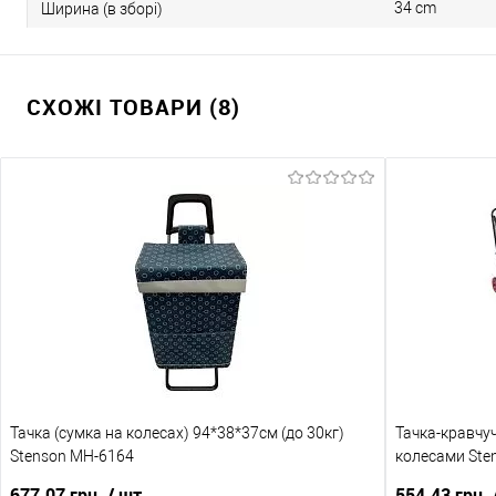
34 cm
Ширина (в зборі)
СХОЖІ ТОВАРИ (8)
Тачка (сумка на колесах) 94*38*37см (до 30кг)
Тачка-кравчу
Stenson MH-6164
колесами Sten
навантаження 
677.07 грн.
/ шт
554.43 грн.