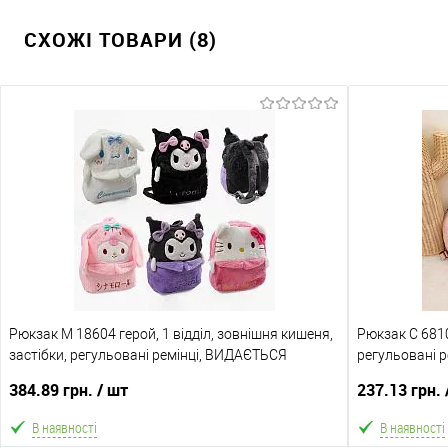
СХОЖІ ТОВАРИ (8)
Рюкзак M 18604 герой, 1 відділ, зовнішня кишеня,
Рюкзак C 6810
застібки, регульовані ремінці, ВИДАЄТЬСЯ
регульовані 
ТІЛЬКИ МІКС ВИДІВ
ТІЛЬКИ МІКС В
384.89 грн.
/ шт
237.13 грн.
В наявності
В наявності