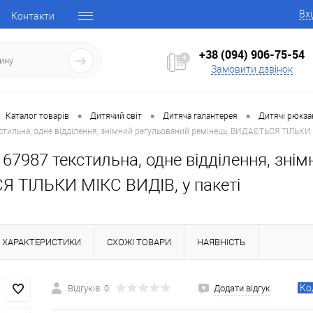
Вх
Контакти
+38 (094) 906-75-54
Замовити дзвінок
•
•
•
Каталог товарів
Дитячий світ
Дитяча галантерея
Дитячі рюкза
стильна, одне відділення, знімний регульований ремінець, ВИДАЄТЬСЯ ТІЛЬКИ 
67987 текстильна, одне відділення, знім
 ТІЛЬКИ МІКС ВИДІВ, у пакеті
ХАРАКТЕРИСТИКИ
СХОЖІ ТОВАРИ
НАЯВНІСТЬ
Ко
Відгуків: 0
Додати відгук