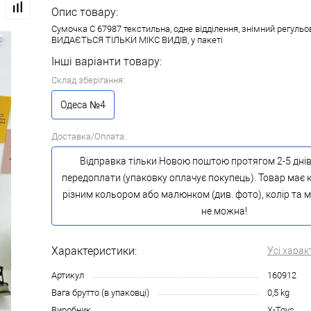
Опис товару:
Сумочка C 67987 текстильна, одне відділення, знімний регульо
ВИДАЄТЬСЯ ТІЛЬКИ МІКС ВИДІВ, у пакеті
Інші варіанти товару:
Склад зберігання:
Одеса №4
Доставка/Оплата:
Відправка тільки Новою поштою протягом 2-5 днів
передоплати (упаковку оплачує покупець). Товар має к
різним кольором або малюнком (див. фото), колір та
не можна!
Характеристики:
Усі харак
Артикул
160912
Вага брутто (в упаковці)
0,5 kg
Виробник
X-Toys