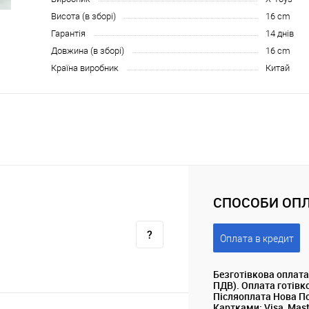
Висота (в зборі)
16 cm
Гарантія
14 днів
Довжина (в зборі)
16 cm
Країна виробник
Китай
СПОСОБИ ОПЛ
Оплата в кредит
Безготівкова оплата
ПДВ). Оплата готівк
Післяоплата Нова П
Картками: Visa, Mas