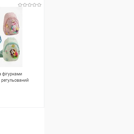
шик
Порівняння
а фігурками
ою протягом 2-5 днів
я, регульований
(упаковку оплачує
И МІКС ВИДІВ, у
 варіантів з різним
в. фото), колір та
не можна!
шик