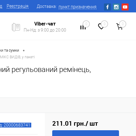
ід
Реєстрація
Доставка:
пункт призначення
Viber-чат
0
0
0
Пн-Нд: з 9:00 до 20:00
•
ки та сумки
МІКС ВИДІВ, у пакеті
ний регульований ремінець,
211.01 грн.
/ шт
д: 20000683741