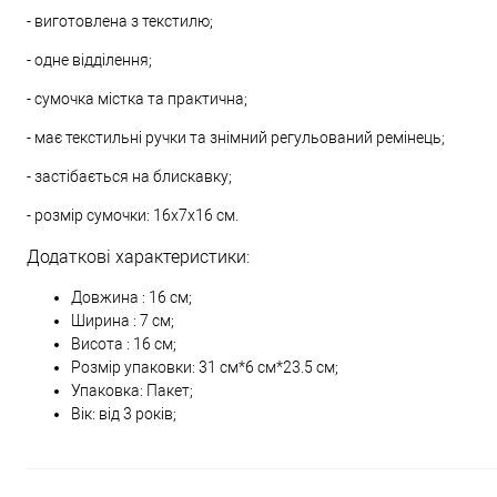
- виготовлена з текстилю;
- одне відділення;
- сумочка містка та практична;
- має текстильні ручки та знімний регульований ремінець;
- застібається на блискавку;
- розмір сумочки: 16х7х16 см.
Додаткові характеристики:
Довжина : 16 см;
Ширина : 7 см;
Висота : 16 см;
Розмір упаковки: 31 см*6 см*23.5 см;
Упаковка: Пакет;
Вік: від 3 років;