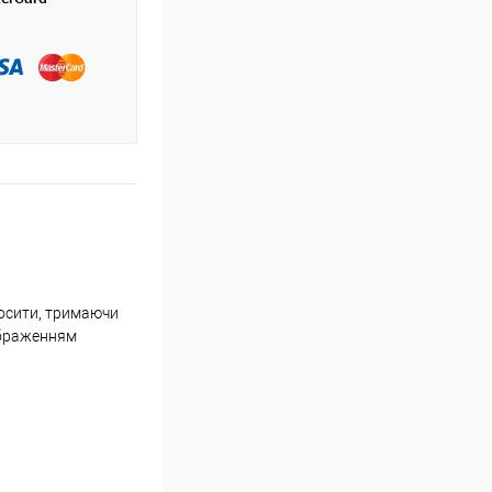
носити, тримаючи
зображенням