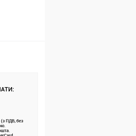
АТИ:
 (з ПДВ, без
ою.
ошта.
terCard