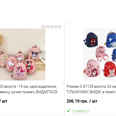
5 висота - 19 см, одне відділення,
Рюкзак C 67128 висота 20 
ремінці, ручка-тримач, ВИДАЄТЬСЯ
ТІЛЬКИ МІКС ВИДІВ. в пакеті
ИДІВ, у пакеті
/ шт
206.19 грн.
/ шт
В наявності