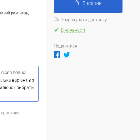
В кошик
ваний ремінець,
Розрахувати доставку
В наявності
Поділитися
 після повної
ілька варіантів з
 малюнок вибрати
теристики