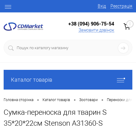
Вхід
Реєстрація
+38 (094) 906-75-54
0
Замовити дзвінок
Каталог товарів
•
•
•
Головна сторінка
Каталог товарів
Зоотовари
Переноски для т
Сумка-переноска для тварин S
35*20*22см Stenson A31360-S