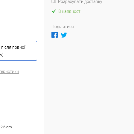
Розрахувати доставку
В наявності
Поділитися
 після повної
ь).
теристики
а
12,6 cm