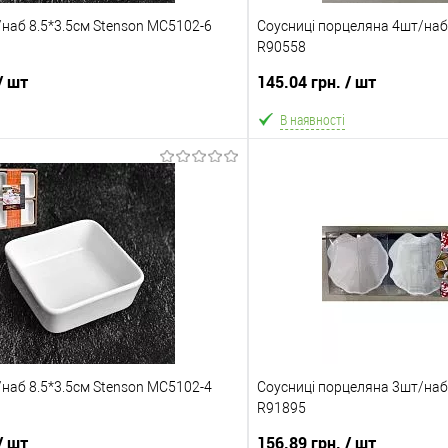
/наб 8.5*3.5см Stenson MC5102-6
Соусниці порцеляна 4шт/наб 
R90558
/ шт
145.04 грн.
/ шт
В наявності
В кошик
В ко
Порівняння
В обране
ння
Склад зберігання
Одеса №3
Акція
/наб 8.5*3.5см Stenson MC5102-4
на 25%!
Соусниці порцеляна 3шт/наб 
Ціну знижено на 25%!
R91895
ата
Доставка/Оплата
/ шт
156.89 грн.
/ шт