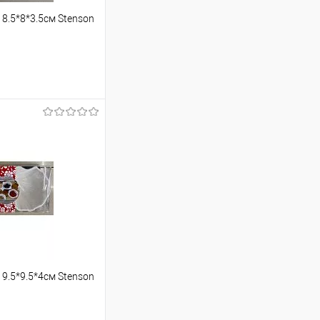
8.5*8*3.5см Stenson
шик
Порівняння
9.5*9.5*4см Stenson