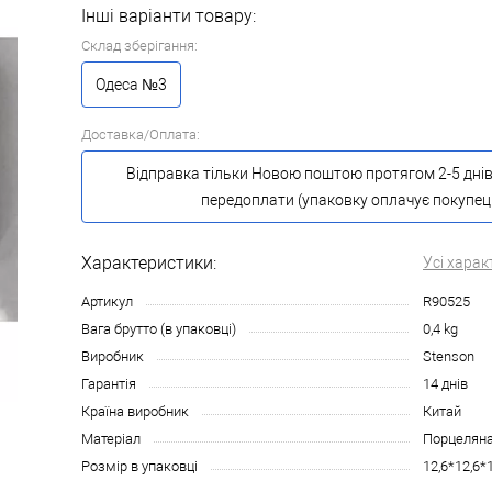
Інші варіанти товару:
Склад зберігання:
Одеса №3
Доставка/Оплата:
Відправка тільки Новою поштою протягом 2-5 днів
передоплати (упаковку оплачує покупец
Характеристики:
Усі харак
Артикул
R90525
Вага брутто (в упаковці)
0,4 kg
Виробник
Stenson
Гарантія
14 днів
Країна виробник
Китай
Матеріал
Порцелян
Розмір в упаковці
12,6*12,6*