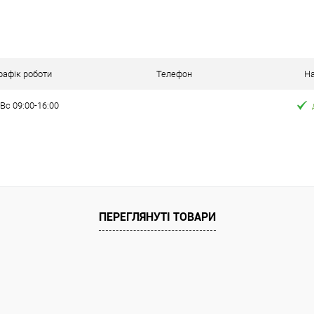
В кошик
Порівняння
ння
рафік роботи
Телефон
На
Вс 09:00-16:00
ата
ільки Новою поштою протягом 2-5 днів
вної передоплати (упаковку оплачує
покупець).
ПЕРЕГЛЯНУТІ ТОВАРИ