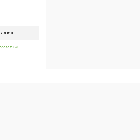
явність
достатньо