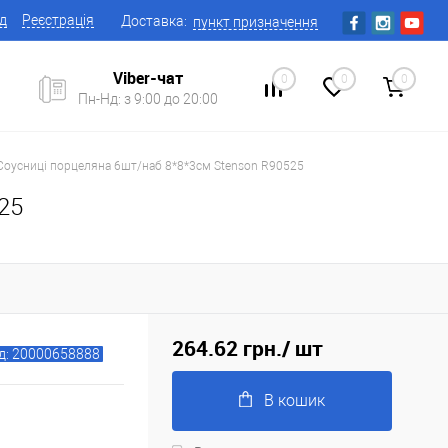
ід
Реєстрація
Доставка:
пункт призначення
Viber-чат
0
0
0
Пн-Нд: з 9:00 до 20:00
Соусниці порцеляна 6шт/наб 8*8*3см Stenson R90525
25
264.62 грн.
/ шт
д: 20000658888
В кошик