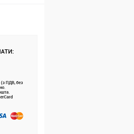
АТИ:
 (з ПДВ, без
ою.
ошта.
terCard