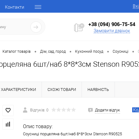
Вх
Контакти
+38 (094) 906-75-54
Замовити дзвінок
•
•
•
•
Каталог товарів
Дім, сад, город
Кухонний посуд
Соусниці
порцеляна 6шт/наб 8*8*3см Stenson R905
ХАРАКТЕРИСТИКИ
СХОЖІ ТОВАРИ
НАЯВНІСТЬ
Ко
Відгуків: 0
Додати відгук
Опис товару:
Соусниці порцеляна 6шт/наб 8*8*3см Stenson R90525