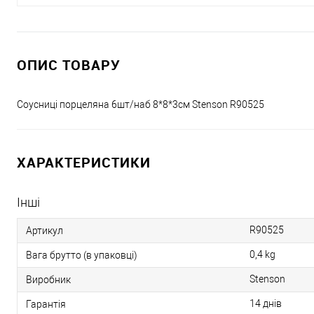
ОПИС ТОВАРУ
Соусниці порцеляна 6шт/наб 8*8*3см Stenson R90525
ХАРАКТЕРИСТИКИ
Інші
R90525
Артикул
0,4 kg
Вага брутто (в упаковці)
Stenson
Виробник
14 днів
Гарантія