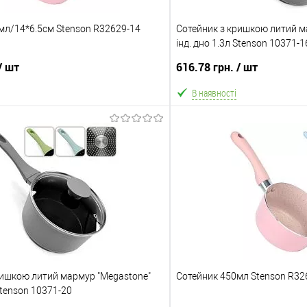
мл/14*6.5см Stenson R32629-14
Сотейник з кришкою литий м
інд. дно 1.3л Stenson 10371-1
/ шт
616.78 грн.
/ шт
В наявності
В кошик
В ко
Порівняння
В обране
ння
Склад зберігання
Одеса №3
ата
Доставка/Оплата
ришкою литий мармур "Megastone"
ільки Новою поштою протягом 2-5 днів
Сотейник 450мл Stenson R32
Відправка тільки Новою пошт
 Stenson 10371-20
вної передоплати (упаковку оплачує
після повної передоплати 
 Товар має кілька варіантів з різним
покупець). Товар має кілька