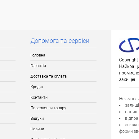
Допомога та сервіси
Головна
Copyright
Гарантія
Найкращи
промислов
Доставка та оплата
захищені.
Кредит
Контакти
Не змогл
залиші
Повернення товару
напиші
відпра
Відгуки
зв'яжі
Новини
форми зво