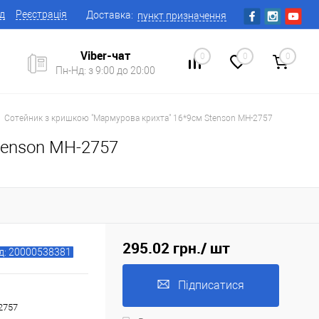
ід
Реєстрація
Доставка:
пункт призначення
Viber-чат
0
0
0
Пн-Нд: з 9:00 до 20:00
Сотейник з кришкою "Мармурова крихта" 16*9см Stenson MH-2757
tenson MH-2757
295.02 грн.
/ шт
д: 20000538381
Підписатися
2757