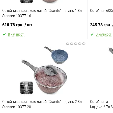
Сотейник з кришкою литий "Granite" інд. дно 1.3л
Сотейник 600
Stenson 10377-16
616.78 грн.
/ шт
245.78 грн.
В наявності
В наявності
В кошик
В обране
Порівняння
В обране
Склад зберігання
Склад зберіга
Одеса №3
Одеса №3
Доставка/Оплата
Доставка/Опл
Сотейник з кришкою литий "Granite" інд. дно 2.3л
Відправка тільки Новою поштою протягом 2-5 днів
Сотейник з к
Відправка т
Stenson 10377-20
після повної передоплати (упаковку оплачує
інд. дно 2.7л
після по
покупець). Товар має кілька варіантів з різним
покупець).