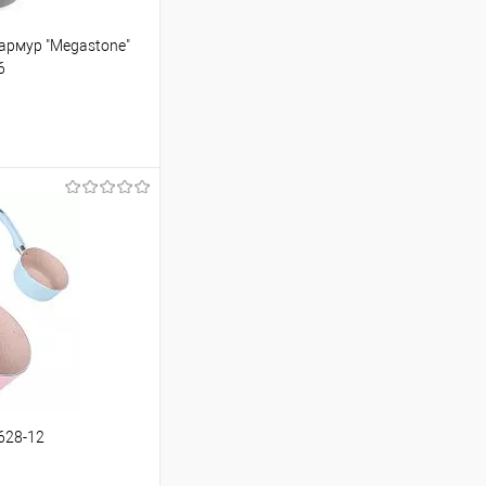
армур "Megastone"
6
шик
Порівняння
628-12
ою протягом 2-5 днів
(упаковку оплачує
 варіантів з різним