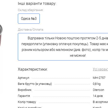
Інші варіанти товару:
Склад зберігання:
Одеса №3
Доставка/Оплата:
Відправка тільки Новою поштою протягом 2-5 днів
передоплати (упаковку оплачує покупець). Товар має к
різним кольором або малюнком (див. фото), колір та
не можна!
Характеристики:
Усі харак
Артикул
MH-2757
Вага брутто (в упаковці)
0,8 kg
Виробник
Stenson
Гарантія
14 днів
Колір товару
В асортим
Країна виробник
Китай