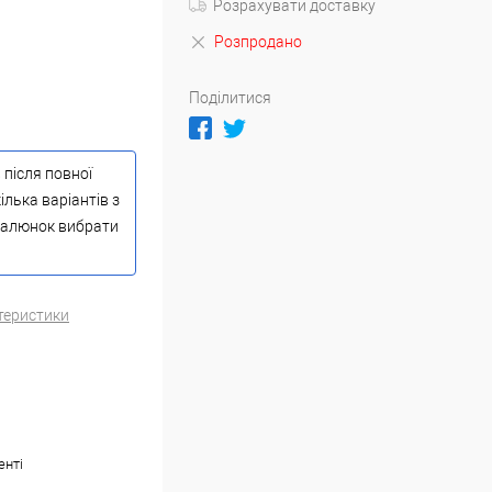
Розрахувати доставку
Розпродано
Поділитися
 після повної
ілька варіантів з
 малюнок вибрати
теристики
енті