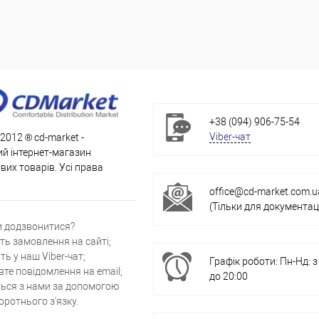
+38 (094) 906-75-54
Viber-чат
 2012 ® cd-market -
й інтернет-магазин
их товарів. Усі права
office@cd-market.com.u
(Тільки для документаці
и додзвонитися?
ть замовлення на сайті;
ть у наш Viber-чат;
Графік роботи: Пн-Нд: з
вте повідомлення на email;
до 20:00
ться з нами за допомогою
ротнього з'язку.