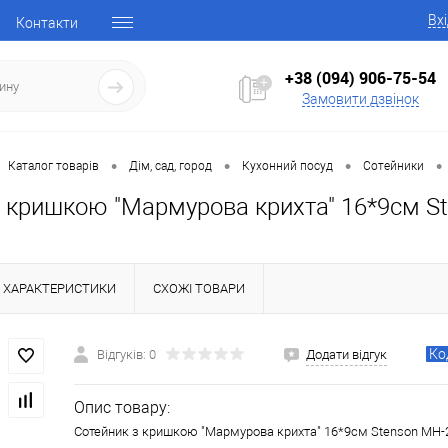
Вх
Контакти
+38 (094) 906-75-54
Замовити дзвінок
•
•
•
•
Каталог товарів
Дім, сад, город
Кухонний посуд
Сотейники
з кришкою "Мармурова крихта" 16*9см S
ХАРАКТЕРИСТИКИ
СХОЖІ ТОВАРИ
Ко
Відгуків: 0
Додати відгук
Опис товару:
Сотейник з кришкою "Мармурова крихта" 16*9см Stenson MH-