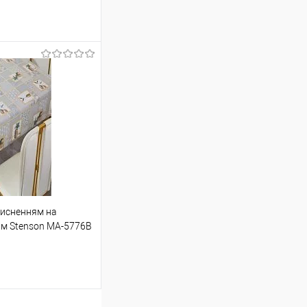
шик
Порівняння
тисненням на
ою протягом 2-5 днів
20м Stenson MA-5776В
 (упаковку оплачує
.