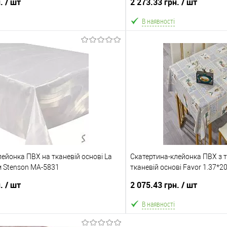
н.
/ шт
2 273.33 грн.
/ шт
В наявності
В кошик
В ко
Порівняння
В обране
ння
Склад зберігання
Одеса №3
ата
Доставка/Оплата
ейонка ПВХ на тканевій основі La
ільки Новою поштою протягом 2-5 днів
Скатертина-клейонка ПВХ з 
Відправка тільки Новою пошт
м Stenson MA-5831
едоплати 500 грн (упаковку оплачує
тканевій основі Favor 1.37*
після передоплати 500 грн
покупець).
покупець)
н.
/ шт
2 075.43 грн.
/ шт
В наявності