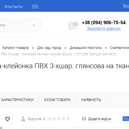
Вх
Контакти
+38 (094) 906-75-54
Замовити дзвінок
•
•
•
Каталог товарів
Дім, сад, город
Домашній текстиль
Скатертини
ПВХ 3-хшар. глянсова на ткан. основі Glossy 1.37*20м Stenson MA-5420
-клейонка ПВХ 3-хшар. глянсова на ткан.
ХАРАКТЕРИСТИКИ
СХОЖІ ТОВАРИ
НАЯВНІСТЬ
Ко
Відгуків: 0
Додати відгук