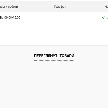
ння
рафік роботи
Телефон
На
Вс 09:00-16:00
ата
ільки Новою поштою протягом 2-5 днів
едоплати 500 грн (упаковку оплачує
покупець).
ПЕРЕГЛЯНУТІ ТОВАРИ