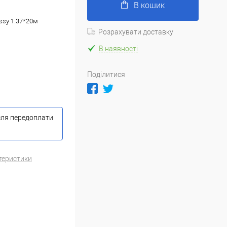
В кошик
ossy 1.37*20м
Розрахувати доставку
В наявності
Поділитися
сля передоплати
теристики