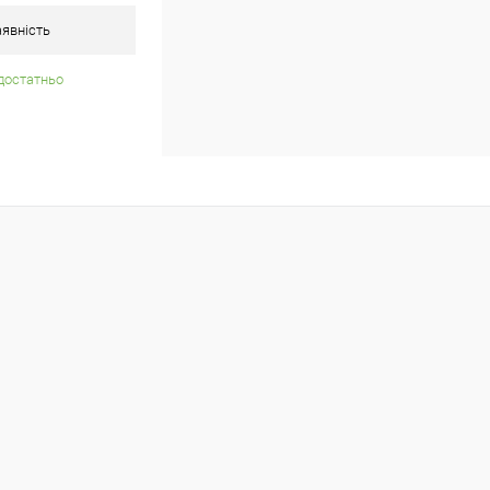
явність
достатньо