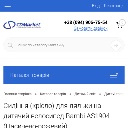
Вхід
Реєстрація
+38 (094) 906-75-54
0
Замовити дзвінок
Каталог товарів
•
•
•
Головна сторінка
Каталог товарів
Дитячий світ
Дитячі товари
Сидіння (крісло) для ляльки на
дитячий велосипед Bambi AS1904
(Насичено-рожевий)