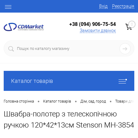
Вхід
Реєстрація
+38 (094) 906-75-54
0
Замовити дзвінок
Каталог товарів
•
•
•
Головна сторінка
Каталог товарів
Дім, сад, город
Товари для 
Швабра-полотер з телескопічною
ручкою 120*42*13см Stenson MH-3854