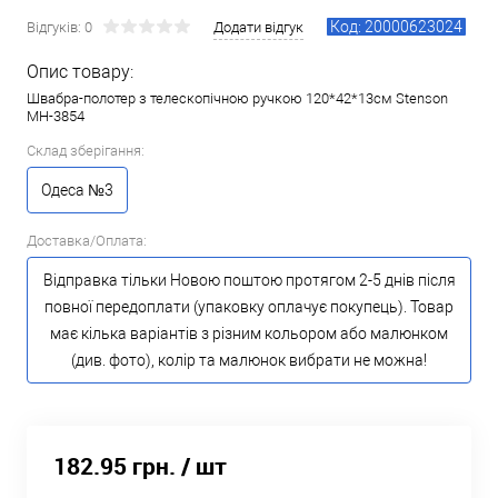
Код: 20000623024
Відгуків: 0
Додати відгук
Опис товару:
Швабра-полотер з телескопічною ручкою 120*42*13см Stenson
MH-3854
Склад зберігання:
Одеса №3
Доставка/Оплата:
Відправка тільки Новою поштою протягом 2-5 днів після
повної передоплати (упаковку оплачує покупець). Товар
має кілька варіантів з різним кольором або малюнком
(див. фото), колір та малюнок вибрати не можна!
182.95 грн.
/ шт