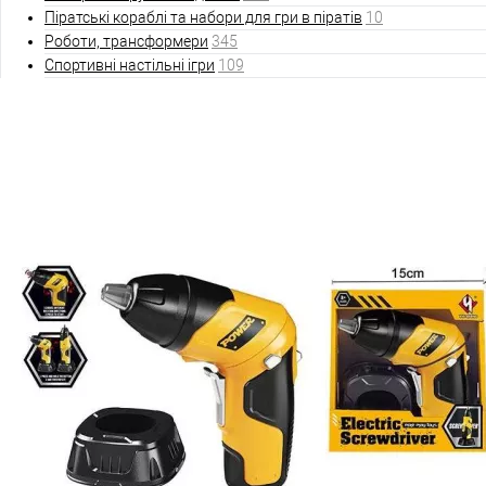
Піратські кораблі та набори для гри в піратів
10
Роботи, трансформери
345
Спортивні настільні ігри
109