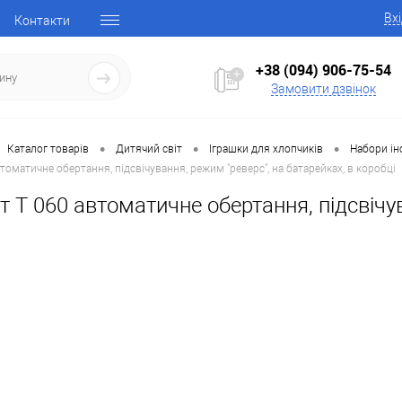
Вх
Контакти
+38 (094) 906-75-54
Замовити дзвінок
•
•
•
Каталог товарів
Дитячий світ
Іграшки для хлопчиків
Набори ін
оматичне обертання, підсвічування, режим "реверс", на батарейках, в коробці
 T 060 автоматичне обертання, підсвічув