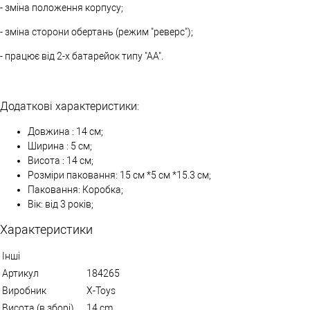
- зміна положення корпусу;
- зміна сторони обертань (режим "реверс");
- працює від 2-х батарейок типу "АА".
Додаткові характеристики:
Довжина : 14 см;
Ширина : 5 см;
Висота : 14 см;
Розміри паковання: 15 см *5 см *15.3 см;
Паковання: Коробка;
Вік: від 3 років;
Характеристики
Інші
Артикул
184265
Виробник
X-Toys
Висота (в зборі)
14 cm