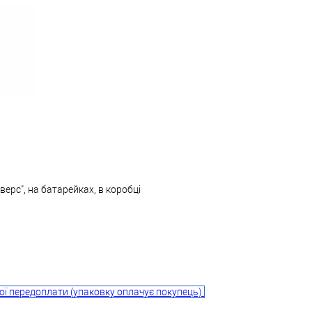
ерс", на батарейках, в коробці
ої передоплати (упаковку оплачує покупець).