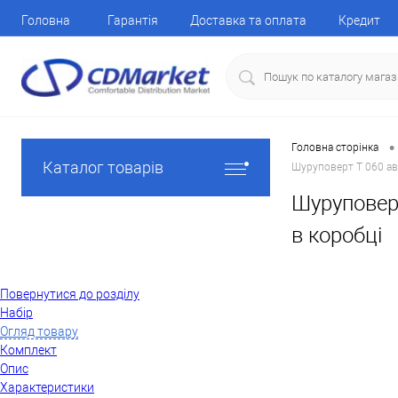
Головна
Гарантія
Доставка та оплата
Кредит
•
Головна сторінка
Каталог товарів
Шуруповерт T 060 авт
Шуруповерт
в коробці
Повернутися до розділу
Набір
Огляд товару
Комплект
Опис
Характеристики