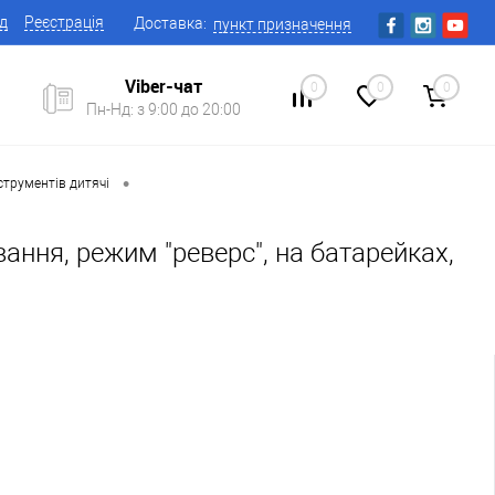
ід
Реєстрація
Доставка:
пункт призначення
Viber-чат
0
0
0
Пн-Нд: з 9:00 до 20:00
•
струментів дитячі
ання, режим "реверс", на батарейках,