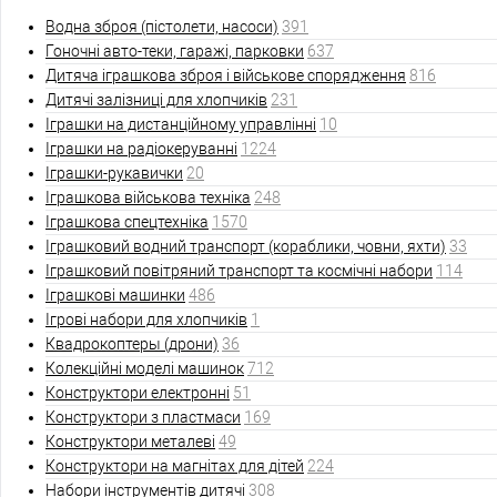
Водна зброя (пістолети, насоси)
391
Гоночні авто-теки, гаражі, парковки
637
Дитяча іграшкова зброя і військове спорядження
816
Дитячі залізниці для хлопчиків
231
Іграшки на дистанційному управлінні
10
Іграшки на радіокеруванні
1224
Іграшки-рукавички
20
Іграшкова військова техніка
248
Іграшкова спецтехніка
1570
Іграшковий водний транспорт (кораблики, човни, яхти)
33
Іграшковий повітряний транспорт та космічні набори
114
Іграшкові машинки
486
Ігрові набори для хлопчиків
1
Квадрокоптеры (дрони)
36
Колекційні моделі машинок
712
Конструктори електронні
51
Конструктори з пластмаси
169
Конструктори металеві
49
Конструктори на магнітах для дітей
224
Набори інструментів дитячі
308