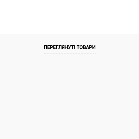
ата
ільки Новою поштою протягом 2-5 днів
едоплати 500 грн (упаковку оплачує
покупець).
ПЕРЕГЛЯНУТІ ТОВАРИ