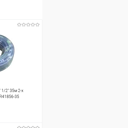
 1/2" 35м 2-х
 R41856-35