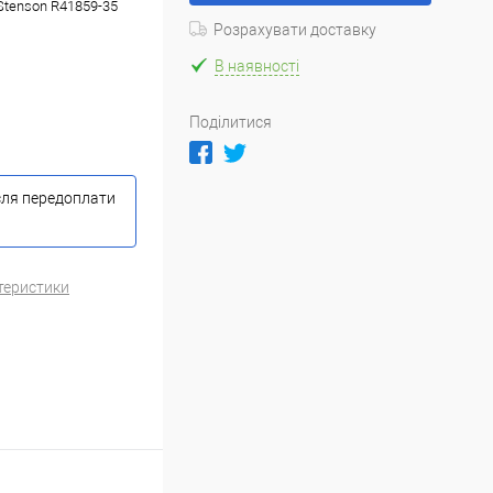
Stenson R41859-35
Розрахувати доставку
В наявності
Поділитися
сля передоплати
теристики