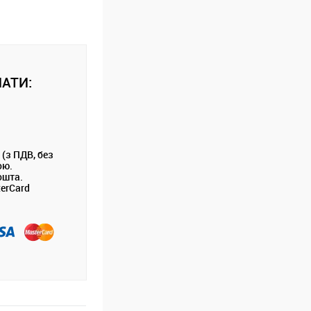
АТИ:
 (з ПДВ, без
ою.
ошта.
terCard