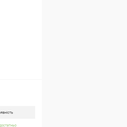
ою протягом 2-5 днів
 (упаковку оплачує
.
явність
достатньо