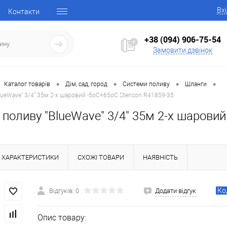
Вх
Контакти
+38 (094) 906-75-54
Замовити дзвінок
•
•
•
•
Каталог товарів
Дім, сад, город
Системи поливу
Шланги
lueWave" 3/4" 35м 2-х шаровий -5оС+65оС Stenson R41859-35
поливу "BlueWave" 3/4" 35м 2-х шарови
ХАРАКТЕРИСТИКИ
СХОЖІ ТОВАРИ
НАЯВНІСТЬ
Ко
Відгуків: 0
Додати відгук
Опис товару: