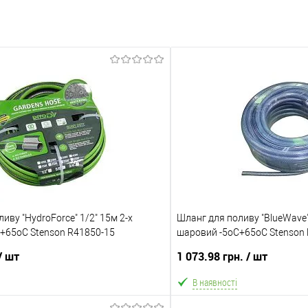
иву "HydroForce" 1/2" 15м 2-х
Шланг для поливу "BlueWave"
+65оС Stenson R41850-15
шаровий -5оС+65оС Stenson
/ шт
1 073.98 грн.
/ шт
В наявності