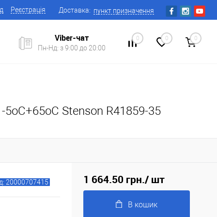
ід
Реєстрація
Доставка:
пункт призначення
Viber-чат
0
0
0
Пн-Нд: з 9:00 до 20:00
й -5оС+65оС Stenson R41859-35
1 664.50 грн.
/ шт
д: 20000707415
В кошик