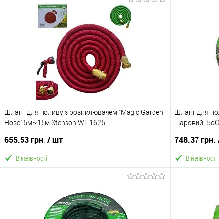
В кошик
В обране
Порівняння
В обране
Склад зберігання
Склад зберіга
Одеса №3
Одеса №3
Доставка/Оплата
Доставка/Опл
Шланг для поливу з розпилювачем "Magic Garden
Відправка тільки Новою поштою протягом 2-5 днів
Шланг для пол
Відправка т
Hose" 5м~15м Stenson WL-1625
після передоплати 500 грн (упаковку оплачує
шаровий -5оС
після по
покупець).
655.53 грн.
/ шт
748.37 грн.
В наявності
В наявності
В кошик
В обране
Порівняння
В обране