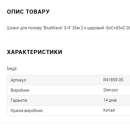
ОПИС ТОВАРУ
Шланг для поливу "BlueWave" 3/4" 35м 2-х шаровий -5оС+65оС S
ХАРАКТЕРИСТИКИ
Інші
R41859-35
Артикул
Stenson
Виробник
14 днів
Гарантія
Китай
Країна виробник