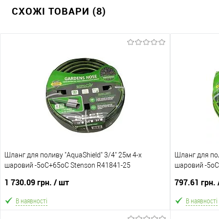
СХОЖІ ТОВАРИ (8)
Шланг для поливу "AquaShield" 3/4" 25м 4-х
Шланг для пол
шаровий -5оС+65оС Stenson R41841-25
шаровий -5оС
1 730.09 грн.
/ шт
797.61 грн.
В наявності
В наявності