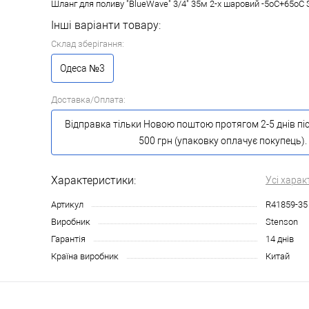
Шланг для поливу "BlueWave" 3/4" 35м 2-х шаровий -5оС+65оС 
Інші варіанти товару:
Склад зберігання:
Одеса №3
Доставка/Оплата:
Відправка тільки Новою поштою протягом 2-5 днів пі
500 грн (упаковку оплачує покупець).
Характеристики:
Усі харак
Артикул
R41859-35
Виробник
Stenson
Гарантія
14 днів
Країна виробник
Китай