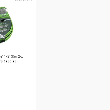
шик
Порівняння
" 1/2" 35м 2-х
ою протягом 2-5 днів
 R41850-35
 (упаковку оплачує
.
шик
Порівняння