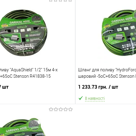
В кошик
В ко
Порівняння
В обране
ння
Склад зберігання
Одеса №3
ата
Доставка/Оплата
иву "AquaShield" 1/2" 15м 4-х
ільки Новою поштою протягом 2-5 днів
Шланг для поливу "HydroForce
Відправка тільки Новою пошт
+65оС Stenson R41838-15
вної передоплати (упаковку оплачує
шаровий -5оС+65оС Stenson
після передоплати 500 грн
покупець).
покупець)
/ шт
1 233.73 грн.
/ шт
В наявності
В кошик
В ко
Порівняння
В обране