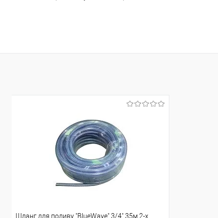
Доставка/Оплата
Доставка/Опл
Відправка тільки Новою поштою протягом 2-5 днів
Відправка т
після передоплати 500 грн (упаковку оплачує
після пер
покупець).
Шланг для поливу "BlueWave" 3/4" 35м 2-х