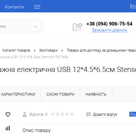
Вх
Контакти
+38 (094) 906-75-54
Замовити дзвінок
•
•
Каталог товарів
Зоотовари
Товари для догляду за домашніми тва
рична USB 12*4.5*6.5см Stenson R97846
ажна електрична USB 12*4.5*6.5см Stens
ХАРАКТЕРИСТИКИ
СХОЖІ ТОВАРИ
НАЯВНІСТЬ
Ко
Відгуків: 0
Додати відгук
Опис товару: