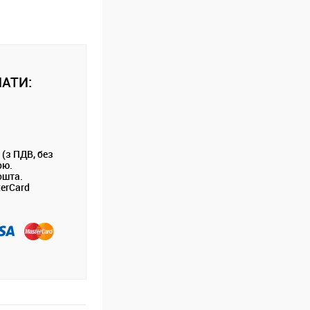
АТИ:
 (з ПДВ, без
ою.
ошта.
terCard