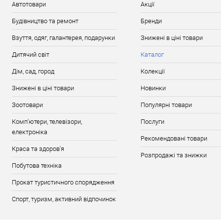
Автотовари
Акції
Будівництво та ремонт
Бренди
Взуття, одяг, галантерея, подарунки
Знижені в ціні товари
Дитячий світ
Каталог
Дім, сад, город
Колекції
Знижені в ціні товари
Новинки
Зоотовари
Популярні товари
Комп'ютери, телевізори,
Послуги
електроніка
Рекомендовані товари
Краса та здоров'я
Розпродажі та знижки
Побутова техніка
Прокат туристичного спорядження
Спорт, туризм, активний відпочинок