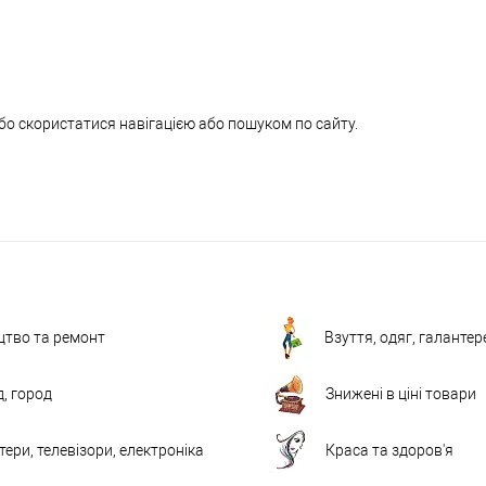
бо скористатися навігацією або пошуком по сайту.
цтво та ремонт
Взуття, одяг, галантер
д, город
Знижені в ціні товари
ери, телевізори, електроніка
Краса та здоров'я