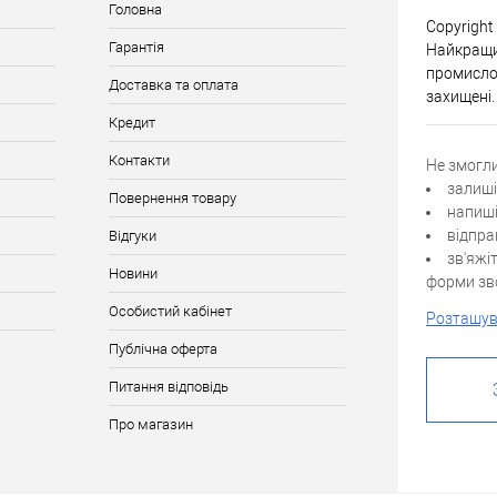
Головна
Copyright
Гарантія
Найкращи
промислов
Доставка та оплата
захищені.
Кредит
Контакти
Не змогл
залиші
Повернення товару
напиші
відпра
Відгуки
зв'яжі
Новини
форми зво
Особистий кабінет
Розташув
Публічна оферта
Питання відповідь
Про магазин