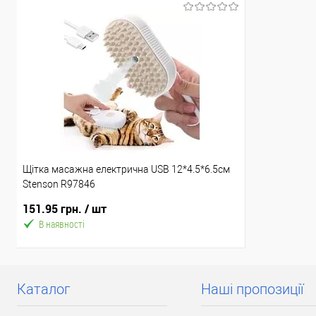
Щітка масажна електрична USB 12*4.5*6.5см
Stenson R97846
151.95 грн.
/ шт
В наявності
Каталог
Наші пропозиції