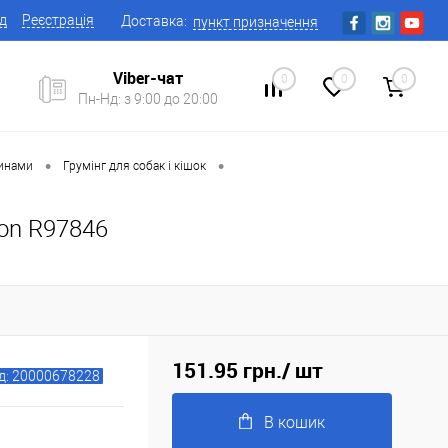
ід
Реєстрація
Доставка:
пункт призначення
Viber-чат
0
0
0
Пн-Нд: з 9:00 до 20:00
•
•
ринами
Грумінг для собак і кішок
on R97846
151.95 грн.
/ шт
д: 20000678228
В кошик