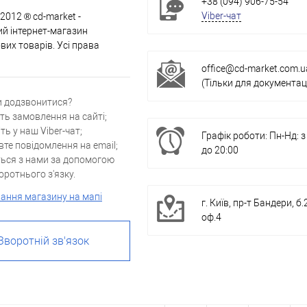
+38 (094) 906-75-54
Viber-чат
 2012 ® cd-market -
й інтернет-магазин
их товарів. Усі права
office@cd-market.com.u
(Тільки для документаці
и додзвонитися?
ть замовлення на сайті;
ть у наш Viber-чат;
Графік роботи: Пн-Нд: з
вте повідомлення на email;
до 20:00
ться з нами за допомогою
ротнього з'язку.
ання магазину на мапі
г. Київ, пр-т Бандери, б.
оф.4
Зворотній зв'язок