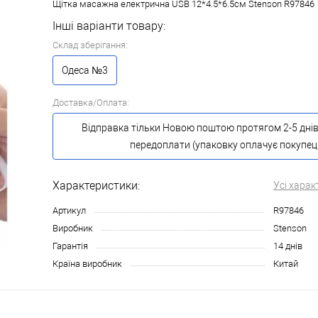
Щітка масажна електрична USB 12*4.5*6.5см Stenson R97846
Інші варіанти товару:
Склад зберігання:
Одеса №3
Доставка/Оплата:
Відправка тільки Новою поштою протягом 2-5 днів
передоплати (упаковку оплачує покупец
Характеристики:
Усі харак
Артикул
R97846
Виробник
Stenson
Гарантія
14 днів
Країна виробник
Китай