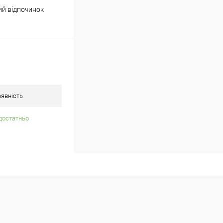
ий відпочинок
явність
достатньо