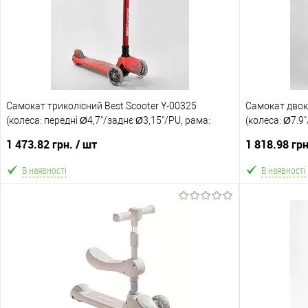
В обране
Порівняння
В обране
Склад зберігання
Склад зберіга
Одеса №4
Одеса №4
Доставка/Оплата
Доставка/Опл
Самокат триколісний Best Scooter Y-00325
Відправка тільки Новою поштою протягом 2-5 днів
Самокат двок
Відправка т
(колеса: передні Ø4,7"/заднє Ø3,15"/PU, рама:
після передоплати 500 грн (упаковку оплачує
(колеса: Ø7.9
після пер
пластик/складна, до 60 кг)
покупець).
до 100 кг)
1 473.82 грн.
/ шт
1 818.98 гр
В наявності
В наявності
В кошик
В обране
Порівняння
В обране
Склад зберігання
Склад зберіга
Одеса №4
Одеса №4