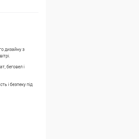
го дизайну з
ітрі.
т, беговел і
ть і безпеку під