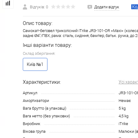
Ко
Відгуків: 0
Додати відгук
Опис товару:
Самокат-беговел триколісний iTrike JR3-101-OR «Maxi» (колеса:
заднє Ø4"/ПВХ, рама: сталь, сидіння, бампер, батьк. ручка, до 2
Інші варіанти товару:
Склад зберігання:
Київ №1
Характеристики:
Усі харак
Артикул
JR3-101-O
Амортизатори
Немає
Вага брутто (в упаковці)
5 kg
Вага нетто (без упаковки)
4,5 kg
Виробник
iTrike
Вікова група
Малюки (ві