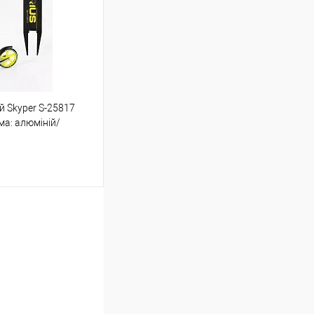
Порівняння
й Skyper S-25817
ою протягом 2-5 днів
ама: алюміній/
 (упаковку оплачує
.
шик
Порівняння