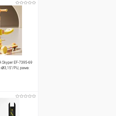
 Skyper EF-7395-69
є Ø3,15"/PU, рама:
світка, музика, до 40
шик