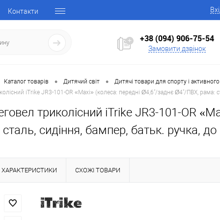
Вх
Контакти
+38 (094) 906-75-54
Замовити дзвінок
•
•
Каталог товарів
Дитячий світ
Дитячі товари для спорту і активного
лісний iTrike JR3-101-OR «Maxi» (колеса: передні Ø4,6"/заднє Ø4"/ПВХ, рама: ста
говел триколісний iTrike JR3-101-OR «Max
сталь, сидіння, бампер, батьк. ручка, до 
ХАРАКТЕРИСТИКИ
СХОЖІ ТОВАРИ