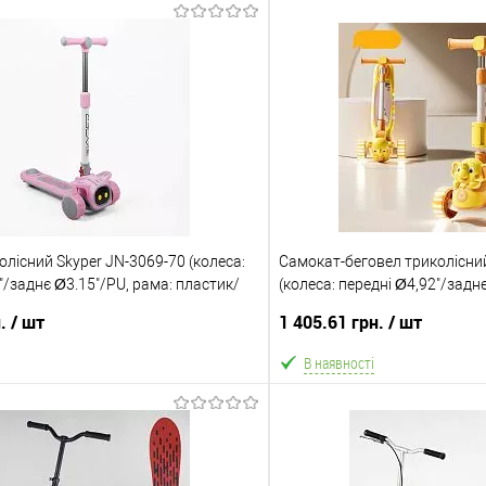
лісний Skyper JN-3069-70 (колеса:
Самокат-беговел триколісний
"/заднє Ø3.15"/PU, рама: пластик/
(колеса: передні Ø4,92"/задн
ітка, до 25 кг)
пластик/складна, сидіння, під
н.
/ шт
1 405.61 грн.
/ шт
кг)
В наявності
В кошик
В ко