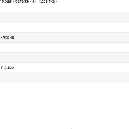
/ Кошик багажний / Підсвітка /
лхлорид)
 підйом