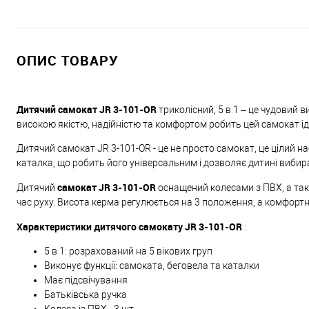
ОПИС ТОВАРУ
Дитячий самокат JR 3-101-OR
триколісний, 5 в 1 – це чудовий 
високою якістю, надійністю та комфортом робить цей самокат ід
Дитячий самокат JR 3-101-OR - це не просто самокат, це цілий н
каталка, що робить його універсальним і дозволяє дитині вибира
самокат JR 3-101-OR
Дитячий
оснащений колесами з ПВХ, а так
час руху. Висота керма регулюється на 3 положення, а комфортн
Характеристики дитячого самокату JR 3-101-OR
:
5 в 1: розрахований на 5 вікових груп
Виконує функції: самоката, беговела та каталки
Має підсвічування
Батьківська ручка