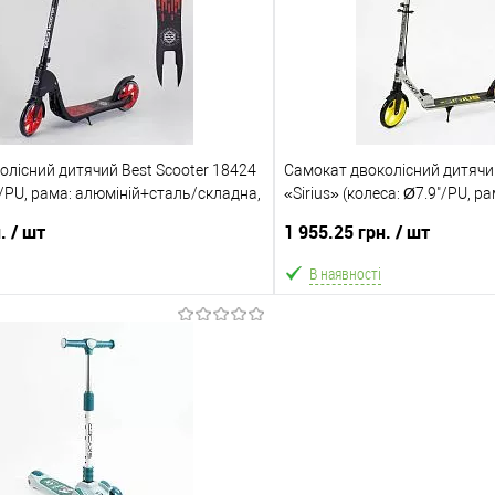
Порівняння
В обране
ння
Склад зберігання
Одеса №4
ата
Доставка/Оплата
олісний дитячий Best Scooter 18424
ільки Новою поштою протягом 2-5 днів
Самокат двоколісний дитячи
Відправка тільки Новою пошт
"/PU, рама: алюміній+сталь/складна,
едоплати 500 грн (упаковку оплачує
«Sirius» (колеса: Ø7.9"/PU, р
після передоплати 500 грн
покупець).
складна, до 70 кг)
покупець)
н.
/ шт
1 955.25 грн.
/ шт
В наявності
В кошик
В ко
Порівняння
В обране
ння
Склад зберігання
Одеса №4