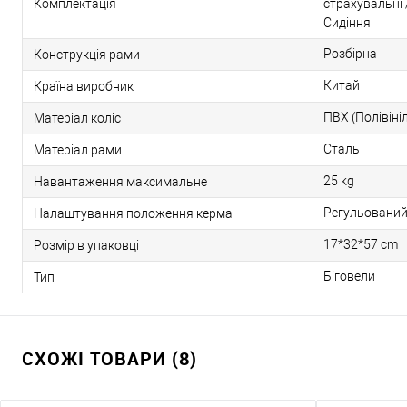
Комплектація
страхувальні 
Сидіння
Розбірна
Конструкція рами
Китай
Країна виробник
ПВХ (Полівіні
Матеріал коліс
Сталь
Матеріал рами
25 kg
Навантаження максимальне
Регульований
Налаштування положення керма
17*32*57 cm
Розмір в упаковці
Біговели
Тип
СХОЖІ ТОВАРИ (8)