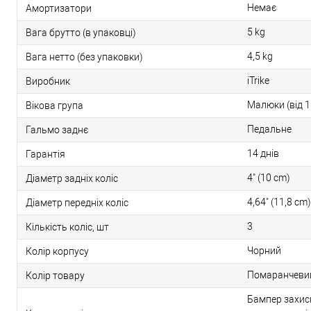
Немає
Амортизатори
5 kg
Вага брутто (в упаковці)
4,5 kg
Вага нетто (без упаковки)
iTrike
Виробник
Малюки (від 1 
Вікова група
Педальне
Гальмо заднє
14 днів
Гарантія
4" (10 cm)
Діаметр задніх коліс
4,64" (11,8 cm)
Діаметр передніх коліс
3
Кількість коліс, шт
Чорний
Колір корпусу
Помаранчеви
Колір товару
Бампер захисн