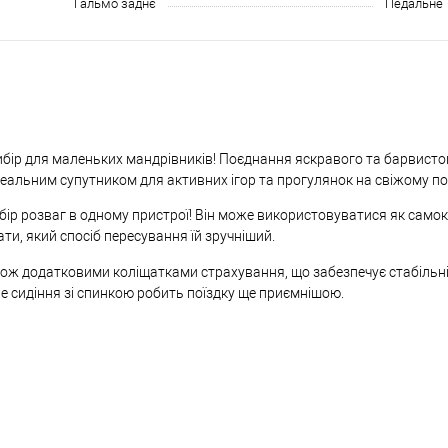
Гальмо заднє
Педальне
вибір для маленьких мандрівників! Поєднання яскравого та барвисто
еальним супутником для активних ігор та прогулянок на свіжому пов
абір розваг в одному пристрої! Він може використовуватися як самока
ти, який спосіб пересування їй зручніший.
ож додатковими коліщатками страхування, що забезпечує стабільніс
е сидіння зі спинкою робить поїздку ще приємнішою.