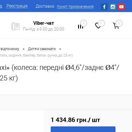
ід
Реєстрація
Доставка:
пункт призначення
Viber-чат
0
0
0
Пн-Нд: з 9:00 до 20:00
•
•
 відпочинку
Дитячі самокати
ль, сидіння, бампер, батьк. ручка, до 25 кг)
i» (колеса: передні Ø4,6"/заднє Ø4"/
25 кг)
1 434.86 грн.
/ шт