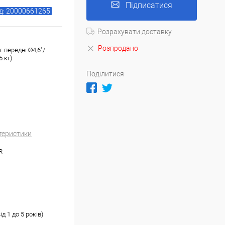
Підписатися
д: 20000661265
Розрахувати доставку
Розпродано
 передні Ø4,6"/
5 кг)
Поділитися
теристики
R
д 1 до 5 років)