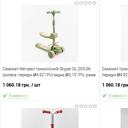
Самокат-беговел триколісний Skyper DL-205-06
Самокат трико
(колеса: передні Ø4.92"/PU/заднє Ø3,15"/PU, рама:
передні Ø4.92
нейлон/складна, сидіння, до 25 кг)
складна, підсв
1 060.18 грн.
/ шт
1 060.18 гр
В наявності
В наявності
В кошик