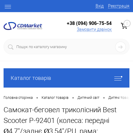
Вхід
Реєстрація
+38 (094) 906-75-54
0
Замовити дзвінок
Каталог товарів
•
•
•
Головна сторінка
Каталог товарів
Дитячий світ
Дитячі товари
Самокат-беговел триколісний Best
Scooter P-92401 (колеса: передні
Ø4,7"/заднє Ø3,54"/PU, рама: