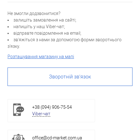
Не змогли додзвонитися?
залишіть замовлення на сайті;
напишіть у наш Viber-чат;
відправте повідомлення на email;
зв'яжіться з нами за допомогою форми зворотнього
з'язку.
Розташування магазину на мапі
Зворотній зв'язок
+38 (094) 906-75-54
Viber-чат
office@cd-market.com.ua