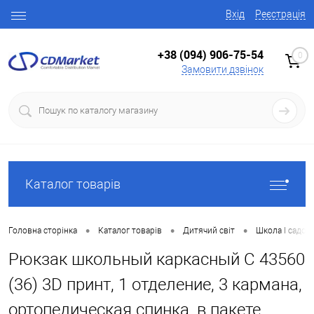
Вхід
Реєстрація
+38 (094) 906-75-54
0
Замовити дзвінок
Каталог товарів
•
•
•
Головна сторінка
Каталог товарів
Дитячий світ
Школа І садок
Рюкзак школьный каркасный С 43560
(36) 3D принт, 1 отделение, 3 кармана,
ортопедическая спинка, в пакете