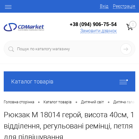
Вхід
Реєстрація
+38 (094) 906-75-54
0
Замовити дзвінок
Каталог товарів
•
•
•
Головна сторінка
Каталог товарів
Дитячий світ
Дитяча галант
Рюкзак M 18014 герой, висота 40см, 1
відділення, регульовані ремінці, петля
для підвішування