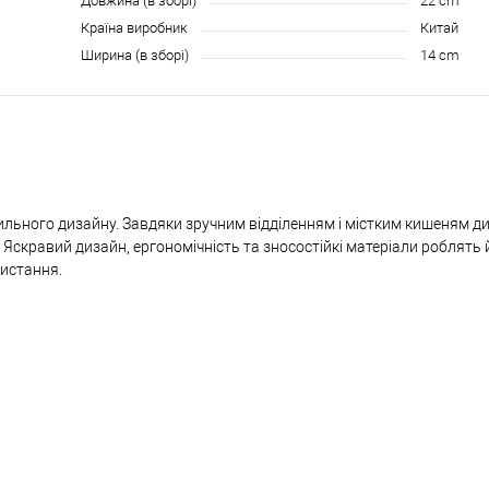
Довжина (в зборі)
22 cm
Країна виробник
Китай
Ширина (в зборі)
14 cm
ильного дизайну. Завдяки зручним відділенням і містким кишеням д
. Яскравий дизайн, ергономічність та зносостійкі матеріали роблять
ристання.