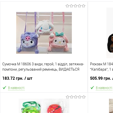
Сумочка M 18606 3 види, герой, 1 відділ, затяжка-
Рюкзак M 18
помпони, регульований ремінець, ВИДАЄТЬСЯ
“Капібара”, 1 
ТІЛЬКИ МІКС ВИДІВ
183.72 грн.
/ шт
505.99 грн.
В наявності
В наявності
В кошик