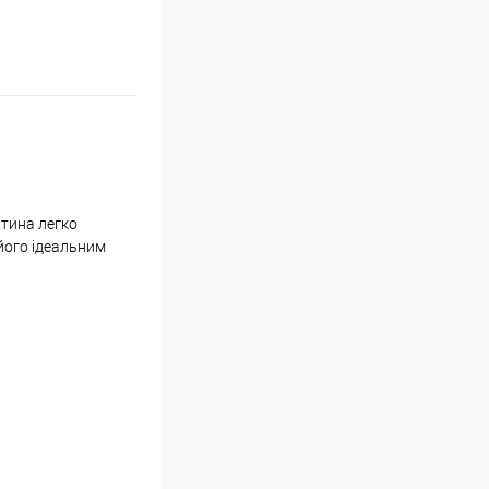
итина легко
 його ідеальним