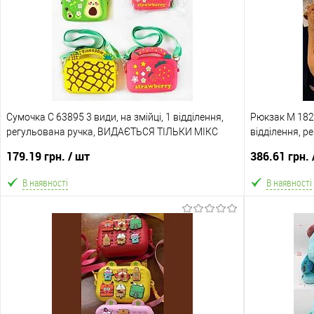
В обране
Порівняння
В обране
Склад зберігання
Склад зберіга
Одеса №4
Одеса №4
Доставка/Оплата
Доставка/Опл
Сумочка C 63895 3 види, на змійці, 1 відділення,
Відправка тільки Новою поштою протягом 2-5 днів
Рюкзак M 1821
Відправка т
регульована ручка, ВИДАЄТЬСЯ ТІЛЬКИ МІКС
після повної передоплати (упаковку оплачує
відділення, 
після пер
ВИДІВ
покупець). Товар має кілька варіантів з різним
покупець).
179.19 грн.
/ шт
386.61 грн.
кольором або малюнком (див. фото), колір та
кольором 
малюнок вибрати не можна!
м
В наявності
В наявності
В кошик
В обране
Порівняння
В обране
Склад зберігання
Склад зберіга