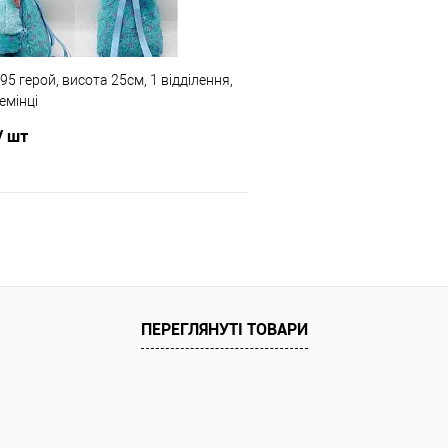
Одеса №4
ата
Доставка/Оплата
5 герой, висота 25см, 1 відділення,
ільки Новою поштою протягом 2-5 днів
Відправка тільки Новою пошт
емінці
вної передоплати (упаковку оплачує
після повної передоплати 
покупець).
покупець). Товар має кілька
/ шт
кольором або малюнком (ди
малюнок вибрати 
В кошик
Порівняння
ПЕРЕГЛЯНУТІ ТОВАРИ
ння
ата
ільки Новою поштою протягом 2-5 днів