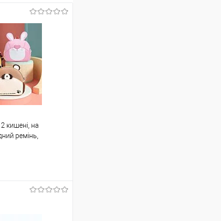
2 кишені, на
дний ремінь,
пакеті, ВИДАЄТЬСЯ
шик