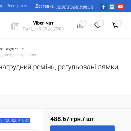
ід
Реєстрація
Доставка:
пункт призначення
Viber-чат
0
0
0
Пн-Нд: з 9:00 до 20:00
•
ки та сумки
і, розділювач, в пакеті
 нагрудний ремінь, регульовані лямки,
488.67 грн.
/ шт
д: 20000691932