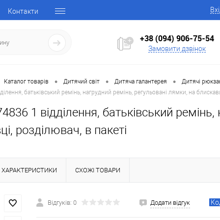
Вх
Контакти
+38 (094) 906-75-54
Замовити дзвінок
•
•
•
Каталог товарів
Дитячий світ
Дитяча галантерея
Дитячі рюкза
ділення, батьківський ремінь, нагрудний ремінь, регульовані лямки, на блискавц
4836 1 відділення, батьківський ремінь,
ці, розділювач, в пакеті
ХАРАКТЕРИСТИКИ
СХОЖІ ТОВАРИ
Ко
Відгуків: 0
Додати відгук