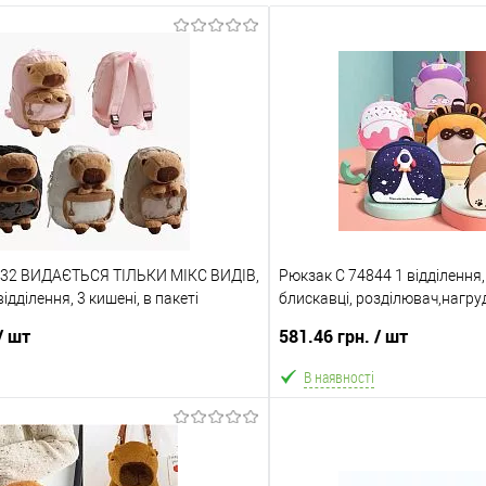
432 ВИДАЄТЬСЯ ТІЛЬКИ МІКС ВИДІВ,
Рюкзак C 74844 1 відділення, 
відділення, 3 кишені, в пакеті
блискавці, розділювач,нагру
світловідбивні елементи, в 
/ шт
581.46 грн.
/ шт
ТІЛЬКИ МІКС ВИДІВ
В наявності
В кошик
В ко