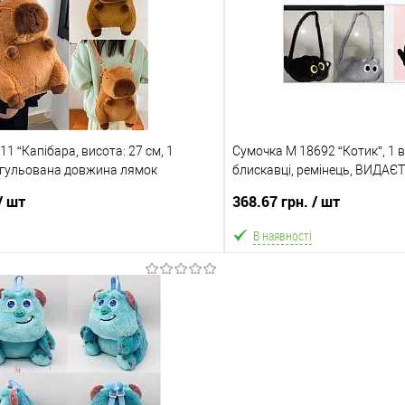
Порівняння
В обране
ння
Склад зберігання
Одеса №4
ата
Доставка/Оплата
1 “Капібара, висота: 27 см, 1
ільки Новою поштою протягом 2-5 днів
Сумочка M 18692 “Котик”, 1 в
Відправка тільки Новою пошт
регульована довжина лямок
едоплати 500 грн (упаковку оплачує
блискавці, ремінець, ВИДАЄ
після передоплати 500 грн
 Товар має кілька варіантів з різним
ВИДІВ
покупець). Товар має кілька
/ шт
368.67 грн.
/ шт
або малюнком (див. фото), колір та
кольором або малюнком (ди
алюнок вибрати не можна!
малюнок вибрати 
В наявності
В кошик
В ко
Порівняння
В обране
ння
Склад зберігання