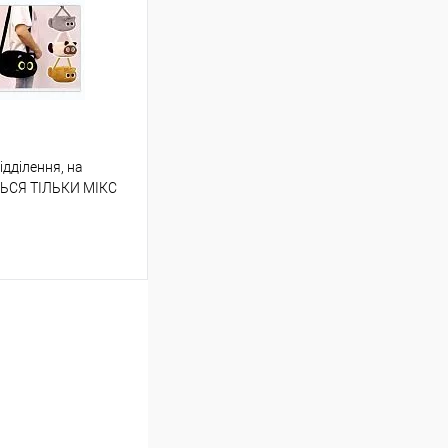
Порівняння
ідділення, на
ою протягом 2-5 днів
ТЬСЯ ТІЛЬКИ МІКС
 (упаковку оплачує
 варіантів з різним
в. фото), колір та
не можна!
шик
Порівняння