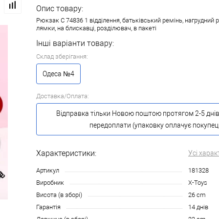
Опис товару:
Рюкзак C 74836 1 відділення, батьківський ремінь, нагрудний р
лямки, на блискавці, розділювач, в пакеті
Інші варіанти товару:
Склад зберігання:
Одеса №4
Доставка/Оплата:
Відправка тільки Новою поштою протягом 2-5 днів
передоплати (упаковку оплачує покупец
Характеристики:
Усі харак
Артикул
181328
Виробник
X-Toys
Висота (в зборі)
26 cm
Гарантія
14 днів