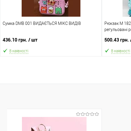
Одеса №4
Одеса №4
Доставка/Оплата
Доставка/Опл
Сумка DMB 001 ВИДАЄТЬСЯ МІКС ВИДІВ
Відправка тільки Новою поштою протягом 2-5 днів
Рюкзак M 1829
Відправка т
після повної передоплати (упаковку оплачує
регульовані р
після по
покупець). Товар має кілька варіантів з різним
436.10 грн.
/ шт
500.43 грн.
кольором або малюнком (див. фото), колір та
малюнок вибрати не можна!
В наявності
В наявності
В кошик
В обране
Порівняння
В обране
Склад зберігання
Склад зберіга
Одеса №4
Одеса №4
Доставка/Оплата
Доставка/Опл
Відправка тільки Новою поштою протягом 2-5 днів
Відправка т