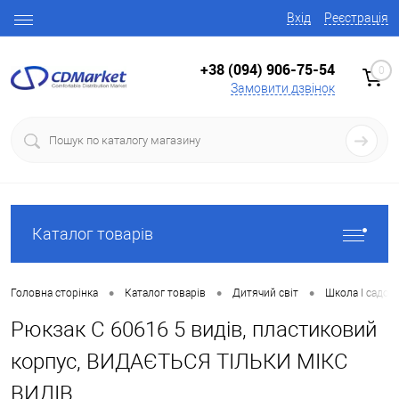
Вхід
Реєстрація
+38 (094) 906-75-54
0
Замовити дзвінок
Каталог товарів
•
•
•
Головна сторінка
Каталог товарів
Дитячий світ
Школа І садок
Рюкзак C 60616 5 видів, пластиковий
корпус, ВИДАЄТЬСЯ ТІЛЬКИ МІКС
ВИДІВ