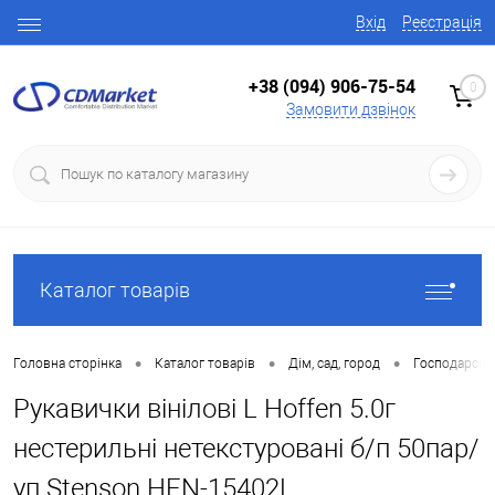
Вхід
Реєстрація
+38 (094) 906-75-54
0
Замовити дзвінок
Каталог товарів
•
•
•
Головна сторінка
Каталог товарів
Дім, сад, город
Господарські
Рукавички вінілові L Hoffen 5.0г
нестерильні нетекстуровані б/п 50пар/
уп Stenson HFN-15402L