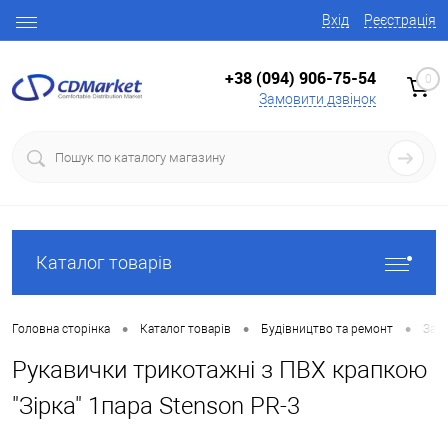
Вхід
Реєстрація
+38 (094) 906-75-54
0
Замовити дзвінок
Каталог товарів
•
•
•
Головна сторінка
Каталог товарів
Будівництво та ремонт
Засо
Рукавички трикотажні з ПВХ крапкою
"Зірка" 1пара Stenson PR-3