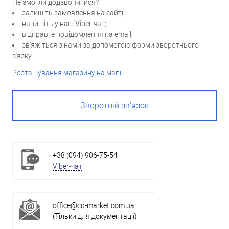
Не змогли додзвонитися?
залишіть замовлення на сайті;
напишіть у наш Viber-чат;
відправте повідомлення на email;
зв'яжіться з нами за допомогою форми зворотнього
з'язку.
Розташування магазину на мапі
Зворотній зв'язок
+38 (094) 906-75-54
Viber-чат
office@cd-market.com.ua
(Тільки для документації)