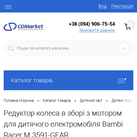
Вхід
Реєстрація
+38 (094) 906-75-54
0
Замовити дзвінок
Каталог товарів
•
•
•
Головна сторінка
Каталог товарів
Дитячий світ
Дитячі товари
Редуктор колеса в зборі з мотором
для дитячого електромобіля Bambi
Racer M 3591-GEAR