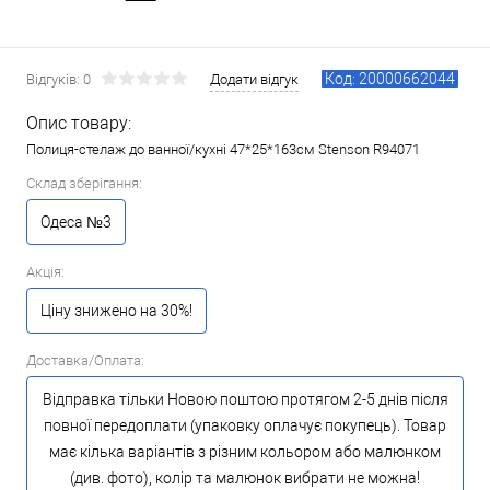
Код: 20000662044
Відгуків: 0
Додати відгук
Опис товару:
Полиця-стелаж до ванної/кухні 47*25*163см Stenson R94071
Склад зберігання:
Одеса №3
Акція:
Ціну знижено на 30%!
Доставка/Оплата:
Відправка тільки Новою поштою протягом 2-5 днів після
повної передоплати (упаковку оплачує покупець). Товар
має кілька варіантів з різним кольором або малюнком
(див. фото), колір та малюнок вибрати не можна!