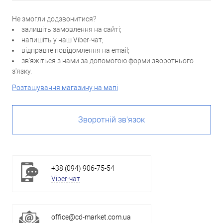
Не змогли додзвонитися?
залишіть замовлення на сайті;
напишіть у наш Viber-чат;
відправте повідомлення на email;
зв'яжіться з нами за допомогою форми зворотнього
з'язку.
Розташування магазину на мапі
Зворотній зв'язок
+38 (094) 906-75-54
Viber-чат
office@cd-market.com.ua