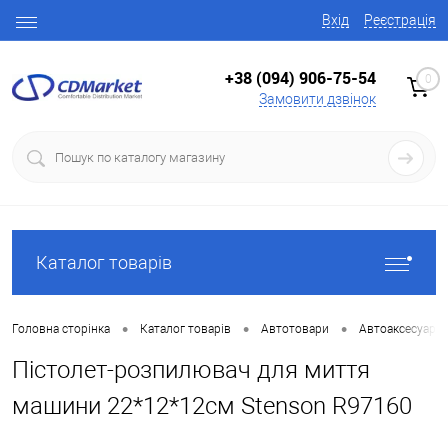
Вхід
Реєстрація
+38 (094) 906-75-54
0
Замовити дзвінок
Каталог товарів
•
•
•
Головна сторінка
Каталог товарів
Автотовари
Автоаксесуари
Пістолет-розпилювач для миття
машини 22*12*12см Stenson R97160