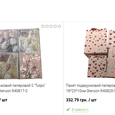
ковий паперовий S "Tulips"
Пакет подарунковий паперови
Stenson R40817-S
18*23*10см Stenson R40820-
/ шт
332.79 грн.
/ шт
В наявності