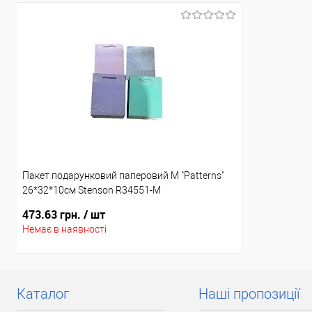
Акція
Доставка/Опл
Ціну знижено на 15%!
Відправка т
після по
Доставка/Оплата
[Ціна за упаковку 12 шт.] Відправка тільки Новою
поштою протягом 2-5 днів після повної передоплати
(упаковку оплачує покупець). Товар має кілька
варіантів з різним кольором або малюнком (див.
фото), колір та малюнок вибрати не можна!
Пакет подарунковий паперовий M "Patterns"
26*32*10см Stenson R34551-M
473.63 грн.
/ шт
Немає в наявності
Каталог
Наші пропозиції