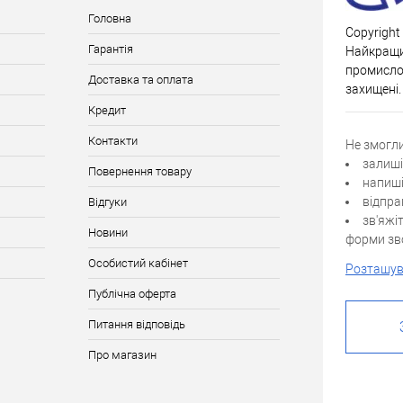
Головна
Copyright
Гарантія
Найкращи
промислов
Доставка та оплата
захищені.
Кредит
Контакти
Не змогл
залиші
Повернення товару
напиші
відпра
Відгуки
зв'яжі
Новини
форми зво
Особистий кабінет
Розташув
Публічна оферта
Питання відповідь
Про магазин