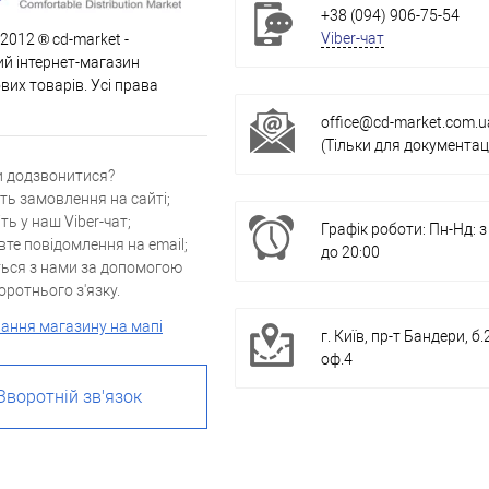
+38 (094) 906-75-54
Viber-чат
 2012 ® cd-market -
й інтернет-магазин
их товарів. Усі права
office@cd-market.com.u
(Тільки для документаці
и додзвонитися?
ть замовлення на сайті;
ть у наш Viber-чат;
Графік роботи: Пн-Нд: з
вте повідомлення на email;
до 20:00
ться з нами за допомогою
ротнього з'язку.
ання магазину на мапі
г. Київ, пр-т Бандери, б.
оф.4
Зворотній зв'язок