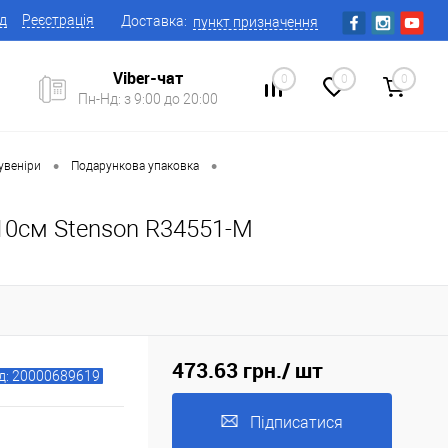
ід
Реєстрація
Доставка:
пункт призначення
Viber-чат
0
0
0
Пн-Нд: з 9:00 до 20:00
•
•
увеніри
Подарункова упаковка
*10см Stenson R34551-M
473.63 грн.
/ шт
д: 20000689619
Підписатися