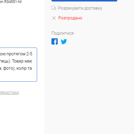
son R34551-M
Розрахувати доставку
Розпродано
Поділитися
тою протягом 2-5
пець). Товар має
 фото), колір та
теристики