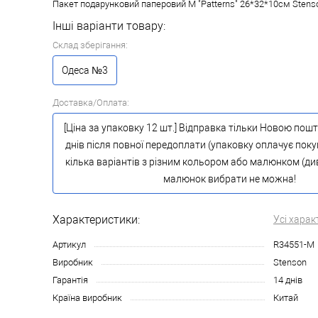
Пакет подарунковий паперовий M "Patterns" 26*32*10см Sten
Інші варіанти товару:
Склад зберігання:
Одеса №3
Доставка/Оплата:
[Ціна за упаковку 12 шт.] Відправка тільки Новою пош
днів після повної передоплати (упаковку оплачує поку
кілька варіантів з різним кольором або малюнком (див.
малюнок вибрати не можна!
Характеристики:
Усі харак
Артикул
R34551-M
Виробник
Stenson
Гарантія
14 днів
Країна виробник
Китай