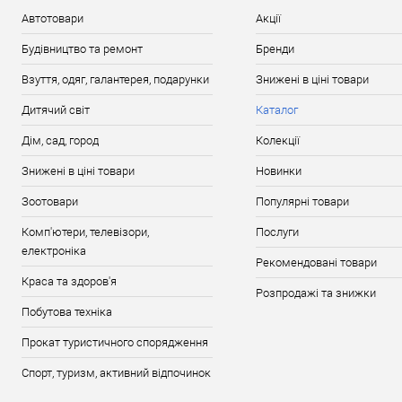
Автотовари
Акції
Будівництво та ремонт
Бренди
Взуття, одяг, галантерея, подарунки
Знижені в ціні товари
Дитячий світ
Каталог
Дім, сад, город
Колекції
Знижені в ціні товари
Новинки
Зоотовари
Популярні товари
Комп'ютери, телевізори,
Послуги
електроніка
Рекомендовані товари
Краса та здоров'я
Розпродажі та знижки
Побутова техніка
Прокат туристичного спорядження
Спорт, туризм, активний відпочинок