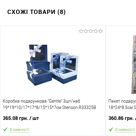
СХОЖІ ТОВАРИ (8)
Коробка подарункова "Gentle" 3шт/наб
Пакет подарун
19*19*10/17*17*8/15*15*7см Stenson R33325B
18*24*8.5см 
365.08 грн.
/ шт
360.86 грн.
В наявності
В наявності