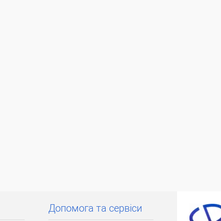
ата
ільки Новою поштою протягом 2-5 днів
вної передоплати (упаковку оплачує
покупець).
Допомога та сервіси