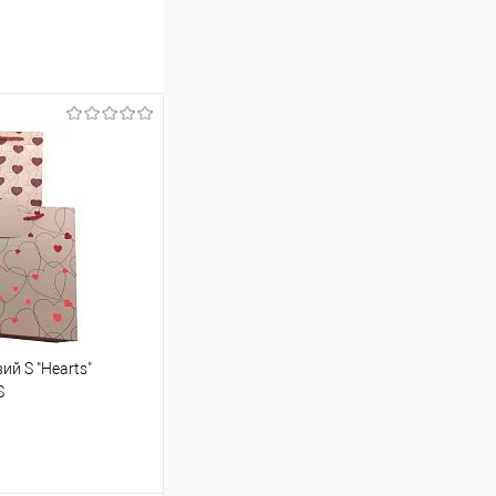
й S "Hearts"
S