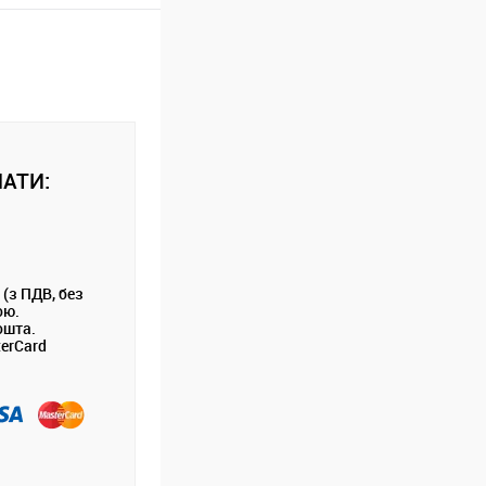
АТИ:
 (з ПДВ, без
ою.
ошта.
terCard