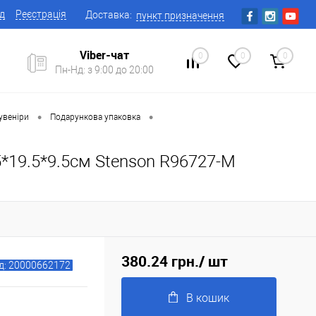
ід
Реєстрація
Доставка:
пункт призначення
Viber-чат
0
0
0
Пн-Нд: з 9:00 до 20:00
•
•
увеніри
Подарункова упаковка
*19.5*9.5см Stenson R96727-M
380.24 грн.
/ шт
д: 20000662172
В кошик