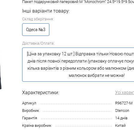
Пакет подарунковий паперовий M "Monochrom" 24.5*19.5*9.5с
Інші варіанти товару:
Склад зберігання:
Одеса №3
Доставка/Оплата:
[Ціна за упаковку 12 шт.] Відправка тільки Новою пош
днів після повної передоплати (упаковку оплачує поку
кілька варіантів з різним кольором або малюнком (див.
малюнок вибрати не можна!
Характеристики:
Усі харак
Артикул
R96727-M
Виробник
Stenson
Гарантія
14 днів
Країна виробник
Китай