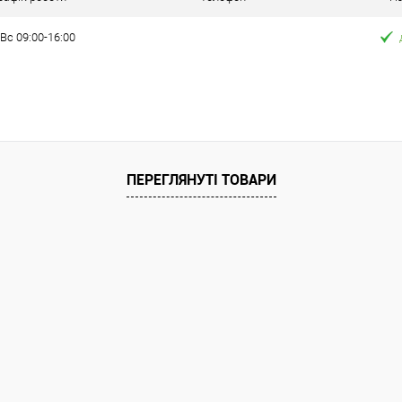
Вс 09:00-16:00
ата
аковку 12 шт.] Відправка тільки Новою
гом 2-5 днів після повної передоплати
 оплачує покупець). Товар має кілька
з різним кольором або малюнком (див.
олір та малюнок вибрати не можна!
ПЕРЕГЛЯНУТІ ТОВАРИ