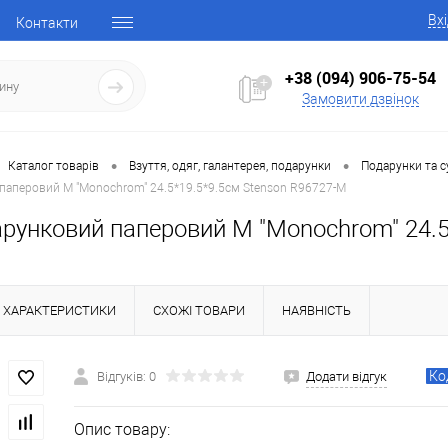
Вх
Контакти
+38 (094) 906-75-54
Замовити дзвінок
•
•
Каталог товарів
Взуття, одяг, галантерея, подарунки
Подарунки та с
паперовий M "Monochrom" 24.5*19.5*9.5см Stenson R96727-M
арунковий паперовий M "Monochrom" 24.5
ХАРАКТЕРИСТИКИ
СХОЖІ ТОВАРИ
НАЯВНІСТЬ
Ко
Відгуків: 0
Додати відгук
Опис товару: