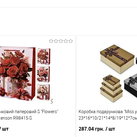
нковий паперовий S "Flowers"
Коробка подарункова "Miss 
tenson R98415-S
23*16*10/21*14*8/19*12*7с
/ шт
287.04 грн.
/ шт