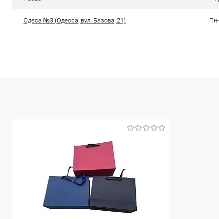
Одеса №3
Одеса №3
Одеса №3 (Одесса, вул. Базова, 21)
Пн-
Доставка/Оплата
Доставка/Опл
[Ціна за упаковку 12 шт.] Відправка тільки Новою
[Ціна за уп
поштою протягом 2-5 днів після повної передоплати
поштою протя
(упаковку оплачує покупець). Товар має кілька
(упаковку
варіантів з різним кольором або малюнком (див.
варіантів 
фото), колір та малюнок вибрати не можна!
фото), к