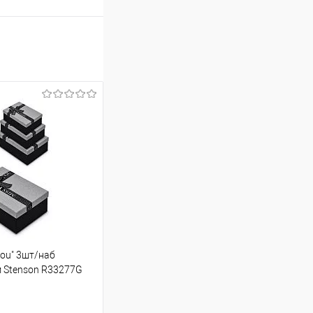
you" 3шт/наб
м Stenson R33277G