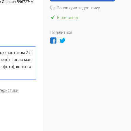
м Stenson R96727-M
Розрахувати доставку
В наявності
Поділитися
тою протягом 2-5
пець). Товар має
 фото), колір та
теристики