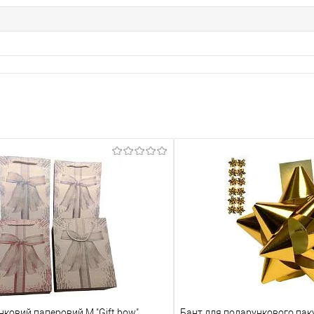
нковий паперовий M "Gift bow"
Бант для подарункового пак