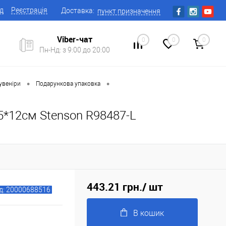
ід
Реєстрація
Доставка:
пункт призначення
Viber-чат
0
0
0
Пн-Нд: з 9:00 до 20:00
•
•
увеніри
Подарункова упаковка
.5*12см Stenson R98487-L
443.21 грн.
/ шт
д: 20000688516
В кошик