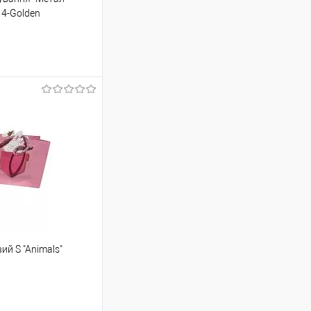
 4-Golden
шик
Порівняння
й S "Animals"
ою протягом 2-5 днів
(упаковку оплачує
.