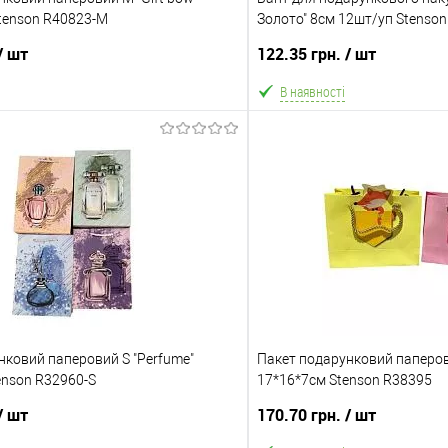
tenson R40823-M
Золото" 8см 12шт/уп Stenson
/ шт
122.35 грн.
/ шт
В наявності
В кошик
В ко
Порівняння
В обране
ння
Склад зберігання
Одеса №3
ата
Доставка/Оплата
нковий паперовий S "Perfume"
аковку 12 шт.] Відправка тільки Новою
Пакет подарунковий паперови
Відправка тільки Новою пошт
enson R32960-S
гом 2-5 днів після повної передоплати
17*16*7см Stenson R38395
після повної передоплати 
 оплачує покупець). Товар має кілька
покупець)
/ шт
170.70 грн.
/ шт
з різним кольором або малюнком (див.
олір та малюнок вибрати не можна!