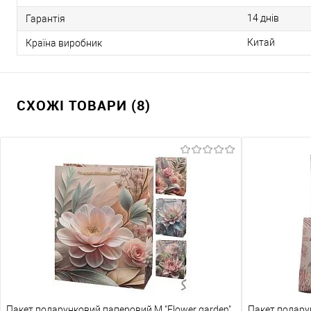
14 днів
Гарантія
Китай
Країна виробник
СХОЖІ ТОВАРИ (8)
Пакет подарунковий паперовий M "Flower garden"
Пакет подару