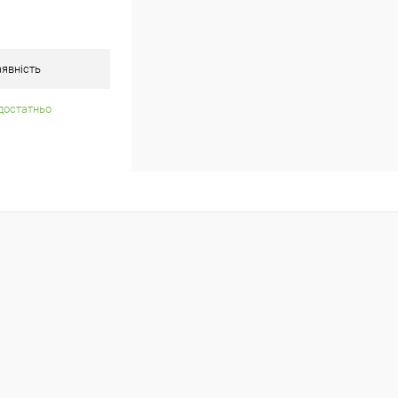
явність
достатньо