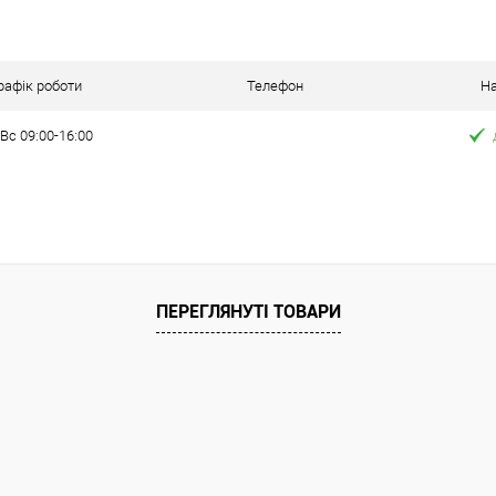
Порівняння
ння
рафік роботи
Телефон
На
Вс 09:00-16:00
на 10%!
ата
ільки Новою поштою протягом 2-5 днів
ПЕРЕГЛЯНУТІ ТОВАРИ
вної передоплати (упаковку оплачує
покупець).