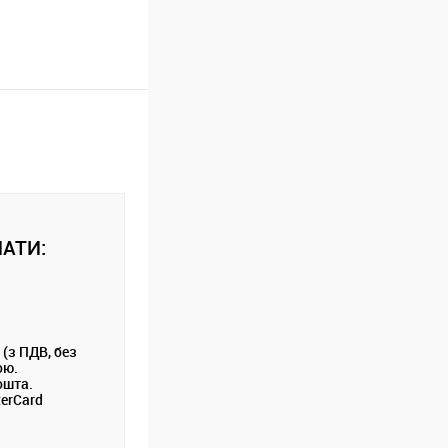
АТИ:
 (з ПДВ, без
ою.
ошта.
terCard