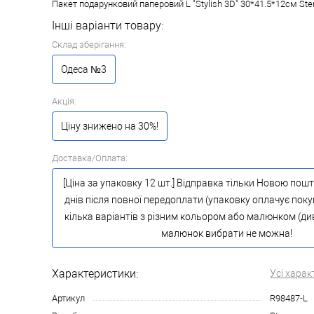
Пакет подарунковий паперовий L "Stylish 3D" 30*41.5*12см St
Інші варіанти товару:
Склад зберігання:
Одеса №3
Акція:
Ціну знижено на 30%!
Доставка/Оплата:
[Ціна за упаковку 12 шт.] Відправка тільки Новою пош
днів після повної передоплати (упаковку оплачує поку
кілька варіантів з різним кольором або малюнком (див.
малюнок вибрати не можна!
Характеристики:
Усі харак
Артикул
R98487-L