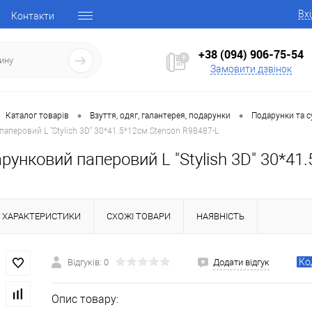
Вх
Контакти
+38 (094) 906-75-54
Замовити дзвінок
•
•
Каталог товарів
Взуття, одяг, галантерея, подарунки
Подарунки та с
аперовий L "Stylish 3D" 30*41.5*12см Stenson R98487-L
рунковий паперовий L "Stylish 3D" 30*41
ХАРАКТЕРИСТИКИ
СХОЖІ ТОВАРИ
НАЯВНІСТЬ
Ко
Відгуків: 0
Додати відгук
Опис товару: