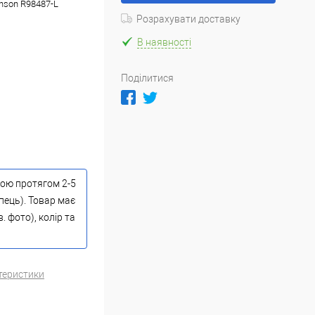
enson R98487-L
Розрахувати доставку
В наявності
Поділитися
тою протягом 2-5
пець). Товар має
 фото), колір та
теристики