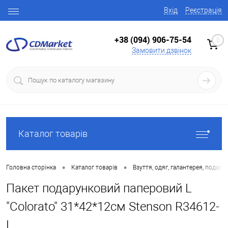
Вхід
Реєстрація
+38 (094) 906-75-54
0
Замовити дзвінок
Каталог товарів
•
•
Головна сторінка
Каталог товарів
Взуття, одяг, галантерея, подару
Пакет подарунковий паперовий L
"Colorato" 31*42*12см Stenson R34612-
L