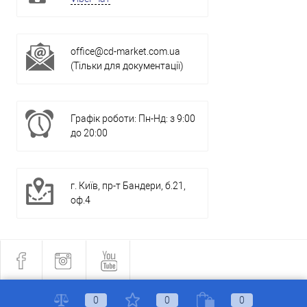
office@cd-market.com.ua
(Тільки для документації)
Графік роботи: Пн-Нд: з 9:00
до 20:00
г. Київ, пр-т Бандери, б.21,
оф.4
0
0
0