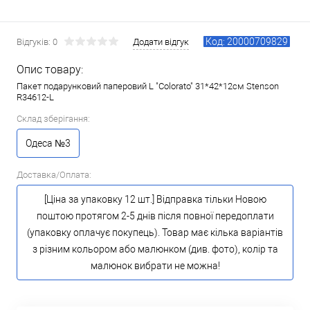
Код: 20000709829
Відгуків: 0
Додати відгук
Опис товару:
Пакет подарунковий паперовий L "Colorato" 31*42*12см Stenson
R34612-L
Склад зберігання:
Одеса №3
Доставка/Оплата:
[Ціна за упаковку 12 шт.] Відправка тільки Новою
поштою протягом 2-5 днів після повної передоплати
(упаковку оплачує покупець). Товар має кілька варіантів
з різним кольором або малюнком (див. фото), колір та
малюнок вибрати не можна!