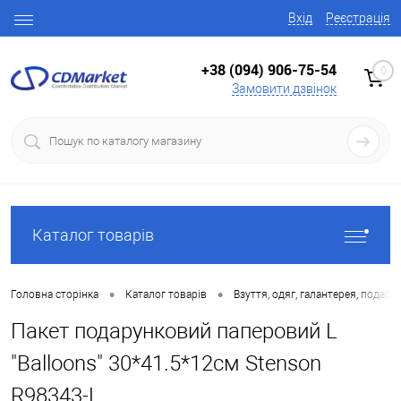
Вхід
Реєстрація
+38 (094) 906-75-54
0
Замовити дзвінок
Каталог товарів
•
•
Головна сторінка
Каталог товарів
Взуття, одяг, галантерея, подару
Пакет подарунковий паперовий L
"Balloons" 30*41.5*12см Stenson
R98343-L