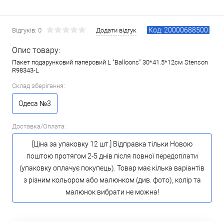
Код: 20000688500
Відгуків: 0
Додати відгук
Опис товару:
Пакет подарунковий паперовий L "Balloons" 30*41.5*12см Stenson
R98343-L
Склад зберігання:
Одеса №3
Доставка/Оплата:
[Ціна за упаковку 12 шт.] Відправка тільки Новою
поштою протягом 2-5 днів після повної передоплати
(упаковку оплачує покупець). Товар має кілька варіантів
з різним кольором або малюнком (див. фото), колір та
малюнок вибрати не можна!