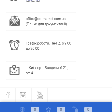
office@cd-market.com.ua
(Тільки для документації)
Графік роботи: Пн-Нд: з 9:00
до 20:00
г. Київ, пр-т Бандери, б.21,
оф.4
0
0
0