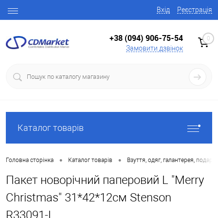
Вхід
Реєстрація
+38 (094) 906-75-54
0
Замовити дзвінок
Каталог товарів
•
•
Головна сторінка
Каталог товарів
Взуття, одяг, галантерея, подару
Пакет новорічний паперовий L "Merry
Christmas" 31*42*12см Stenson
R33091-L