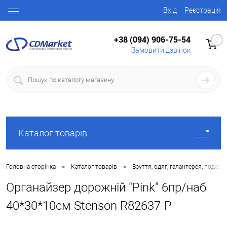
Вхід
Реєстрація
+38 (094) 906-75-54
0
Замовити дзвінок
Каталог товарів
•
•
Головна сторінка
Каталог товарів
Взуття, одяг, галантерея, подару
Органайзер дорожній "Pink" 6пр/наб
40*30*10см Stenson R82637-P