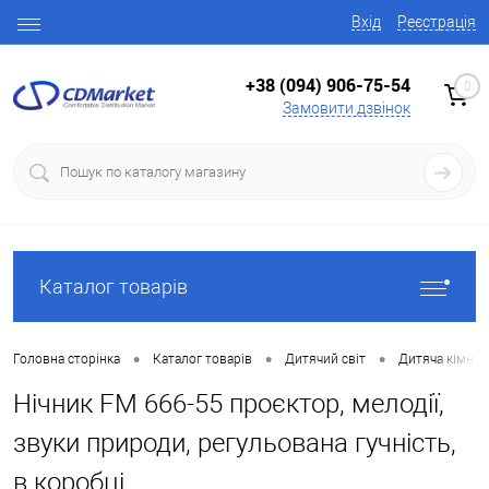
Вхід
Реєстрація
+38 (094) 906-75-54
0
Замовити дзвінок
Каталог товарів
•
•
•
Головна сторінка
Каталог товарів
Дитячий світ
Дитяча кімнат
Нічник FM 666-55 проєктор, мелодії,
звуки природи, регульована гучність,
в коробці