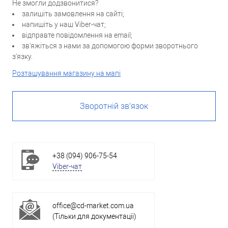
Не змогли додзвонитися?
залишіть замовлення на сайті;
напишіть у наш Viber-чат;
відправте повідомлення на email;
зв'яжіться з нами за допомогою форми зворотнього
з'язку.
Розташування магазину на мапі
Зворотній зв'язок
+38 (094) 906-75-54
Viber-чат
office@cd-market.com.ua
(Тільки для документації)