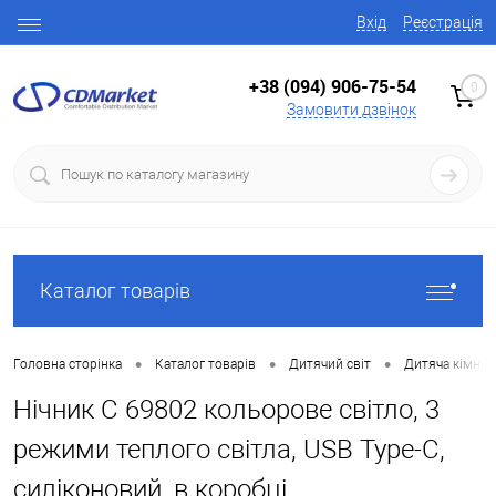
Вхід
Реєстрація
+38 (094) 906-75-54
0
Замовити дзвінок
Каталог товарів
•
•
•
Головна сторінка
Каталог товарів
Дитячий світ
Дитяча кімнат
Нічник C 69802 кольорове світло, 3
режими теплого світла, USB Type-C,
силіконовий, в коробці