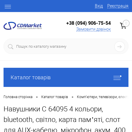
Вхід
Реєстрація
+38 (094) 906-75-54
0
Замовити дзвінок
Каталог товарів
•
•
Головна сторінка
Каталог товарів
Комп'ютери, телевізори, електро
Навушники C 64095 4 кольори,
bluetooth, світло, карта пам’яті, слот
для AUX-кабелю, мікрофон, акум. 400